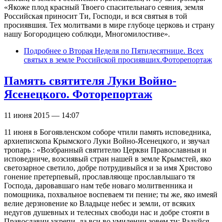
«Якоже плод красный Твоего спасительнаго сеяния, земля
Российская приносит Ти, Господи, и вся святыя в той
просиявшия. Тех молитвами в мире глубоце церковь и страну
нашу Богородицею соблюди, Многомилостиве».
Подробнее
о Вторая Неделя по Пятидесятнице. Всех
святых в земле Российской просиявших.Фоторепортаж
Память святителя Луки Войно-
Ясенецкого. Фоторепортаж
11 июня 2015 — 14:07
11 июня в Богоявленском соборе чтили память исповедника,
архиепископа Крымского Луки Войно-Ясенецкого, и звучал
тропарь : «Возбранный святителю Церкви Православныя и
исповедниче, возсиявый стран нашей в земле Крымстей, яко
светозарное светило, добре потрудивыйся и за имя Христово
гонение претерпевый, прославляюще прославльшаго тя
Господа, даровавшаго нам тебе новаго молитвенника и
помощника, похвальное воспеваем ти пение; ты же, яко имеяй
велие дерзновение ко Владыце небес и земли, от всяких
недугов душевных и телесных свободи нас и добре стояти в
Православии укрепи, да вси во умилении зовем ти; Радуйся,