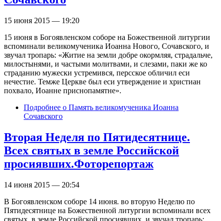
15 июня 2015 — 19:20
15 июня в Богоявленском соборе на Божественной литургии
вспоминали великомученика Иоанна Нового, Сочавского, и
звучал тропарь: «Житие на земли добре окормляя, страдальче,
милостынями, и частыми молитвами, и слезами, паки же ко
страданию мужески устремився, персское обличил еси
нечестие. Темже Церкве был еси утверждение и христиан
похвало, Иоанне приснопамятне».
Подробнее
о Память великомученика Иоанна
Сочавского
Вторая Неделя по Пятидесятнице.
Всех святых в земле Российской
просиявших.Фоторепортаж
14 июня 2015 — 20:54
В Богоявленском соборе 14 июня. во вторую Неделю по
Пятидесятнице на Божественной литургии вспоминали всех
святых, в земле Российской просиявших, и звучал тропарь: