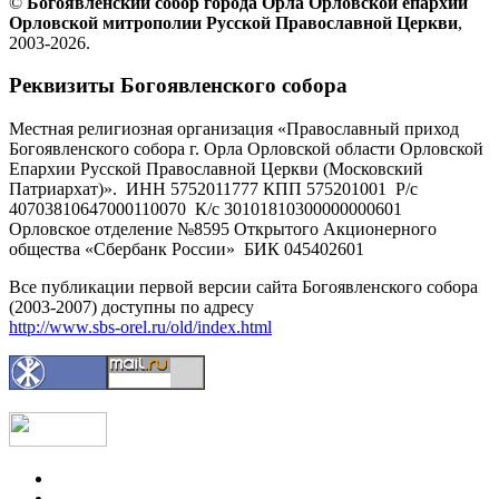
©
Богоявленский собор города Орла Орловской епархии
Орловской митрополии Русской Православной Церкви
,
2003-2026.
Реквизиты Богоявленского собора
Местная религиозная организация «Православный приход
Богоявленского собора г. Орла Орловской области Орловской
Епархии Русской Православной Церкви (Московский
Патриархат)». ИНН 5752011777 КПП 575201001 Р/с
40703810647000110070 К/с 30101810300000000601
Орловское отделение №8595 Открытого Акционерного
общества «Сбербанк России» БИК 045402601
Все публикации первой версии сайта Богоявленского собора
(2003-2007) доступны по адресу
http://www.sbs-orel.ru/old/index.html