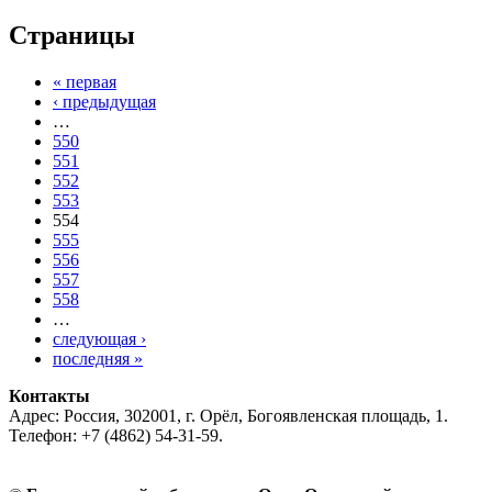
Страницы
« первая
‹ предыдущая
…
550
551
552
553
554
555
556
557
558
…
следующая ›
последняя »
Контакты
Адрес: Россия, 302001, г. Орёл, Богоявленская площадь, 1.
Телефон: +7 (4862) 54-31-59.