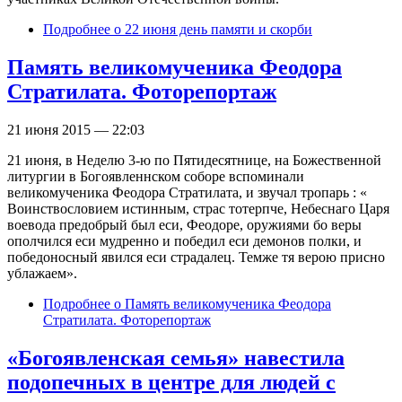
Подробнее
о 22 июня день памяти и скорби
Память великомученика Феодора
Стратилата. Фоторепортаж
21 июня 2015 — 22:03
21 июня, в Неделю 3-ю по Пятидесятнице, на Божественной
литургии в Богоявленнском соборе вспоминали
великомученика Феодора Стратилата, и звучал тропарь : «
Воинствословием истинным, страс тотерпче, Небеснаго Царя
воевода предобрый был еси, Феодоре, оружиями бо веры
ополчился еси мудренно и победил еси демонов полки, и
победоносный явился еси страдалец. Темже тя верою присно
ублажаем».
Подробнее
о Память великомученика Феодора
Стратилата. Фоторепортаж
«Богоявленская семья» навестила
подопечных в центре для людей с