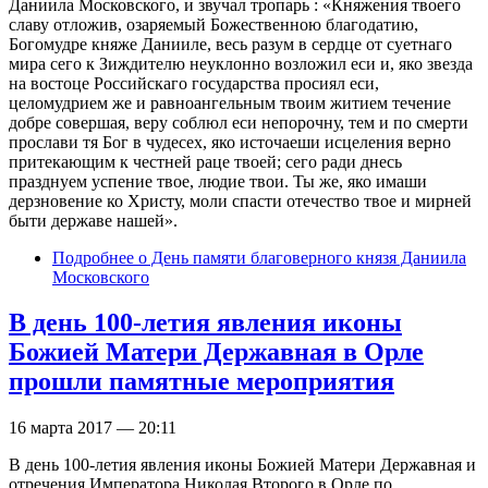
Даниила Московского, и звучал тропарь : «Княжения твоего
славу отложив, озаряемый Божественною благодатию,
Богомудре княже Данииле, весь разум в сердце от суетнаго
мира сего к Зиждителю неуклонно возложил еси и, яко звезда
на востоце Российскаго государства просиял еси,
целомудрием же и равноангельным твоим житием течение
добре совершая, веру соблюл еси непорочну, тем и по смерти
прослави тя Бог в чудесех, яко источаеши исцеления верно
притекающим к честней раце твоей; сего ради днесь
празднуем успение твое, людие твои. Ты же, яко имаши
дерзновение ко Христу, моли спасти отечество твое и мирней
быти державе нашей».
Подробнее
о День памяти благоверного князя Даниила
Московского
В день 100-летия явления иконы
Божией Матери Державная в Орле
прошли памятные мероприятия
16 марта 2017 — 20:11
В день 100-летия явления иконы Божией Матери Державная и
отречения Императора Николая Второго в Орле по