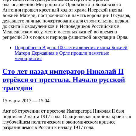
благословению Митрополита Орловского и Болховского
Антония прошел крестный ход от храма Иверской иконы
Божией Матери, построенного в память коронации Государя,
делавшего личные пожертвования для строительства церкви
до скита Новомучеников и Исповедников Российских в
Медведевском лесу, месте массовых казней во времена
репресий 30-х годов и периода фашисткой оккупации Орла.
Подробнее
о В день 100-летия явления иконы Божией
Матери Державная в Орле прошли памятные
мероприятия
Сто лет назад император Николай II
отрёкся от престола. Начало русской
трагедии
15 марта 2017 — 15:04
Акт об отречении от престола Императора Николая II был
подписан 2 марта 1917 года. Официальная причина кроется в
глубочайшем политическом и экономическом кризисе,
разразившемся в России к началу 1917 года.