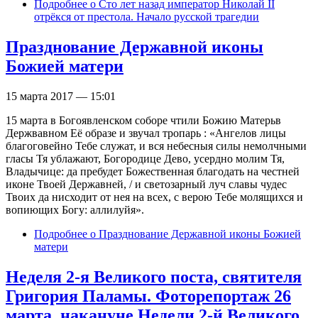
Подробнее
о Сто лет назад император Николай II
отрёкся от престола. Начало русской трагедии
Празднование Державной иконы
Божией матери
15 марта 2017 — 15:01
15 марта в Богоявленском соборе чтили Божию Матерьв
Держвавном Её образе и звучал тропарь : «Ангелов лицы
благоговейно Тебе служат, и вся небесныя силы немолчными
гласы Тя ублажают, Богородице Дево, усердно молим Тя,
Владычице: да пребудет Божественная благодать на честней
иконе Твоей Державней, / и светозарный луч славы чудес
Твоих да нисходит от нея на всех, с верою Тебе молящихся и
вопиющих Богу: аллилуйя».
Подробнее
о Празднование Державной иконы Божией
матери
Неделя 2-я Великого поста, святителя
Григория Паламы. Фоторепортаж 26
марта, накануне Недели 2-й Великого