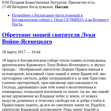
9-00 Поздняя Божественная Литургия. Причастие есть.
17-00 Вечернее богослужение.
Пассия.
Подробнее
о Расписание богослужений в
Богоявленском соборе г. Орла СЕДМИЦА 4-ая Великого
Поста.
Обретение мощей святителя Луки
Войно-Ясенецкого
18 марта 2017 — 10:44
18 марта в Богоявленском соборе чтили память исповедника,
архиепископа Крымского Луки Войно-Ясенецкого, и звучал
тропарь : «Возбранный святителю Церкви Православныя и
исповедниче, возсиявый стран нашей в земле Крымстей, яко
светозарное светило, добре потрудивыйся и за имя Христово
гонение претерпевый, прославляюще прославльшаго тя
Господа, даровавшаго нам тебе новаго молитвенника и
помощника, похвальное воспеваем ти пение; ты же, яко имеяй
велие дерзновение ко Владыце небес и земли, от всяких
недугов душевных и телесных свободи нас и добре стояти в
Православии укрепи, да вси во умилении зовем ти; Радуйся,
святителю Крымский исповедниче Луко, врачу благий и