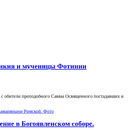
трикия и мученицы Фотинии
ия с обители преподобного Саввы Освященного постадавших и
Самаряныни Римской. Фото
ние в Богоявленском соборе.