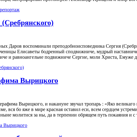
орепортаж
 (Сребрянского)
ных Даров воспоминали преподобноисповедника Сергия (Сребрян
ученицы Елисаветы бодренный сподвижниче, мудрый наставниче 
иче и равноангельне подвижниче Сергие, моли Христа, Емуже д
ебрянского)
рафима Вырицкого
ерафима Вырицкого, и накануне звучал тропарь : «Яко великаго
ме, вся бо яже в мире красная оставил еси, всем сердцем устрем
и ныне молитися за ны, да в терпении обрящем путь покаяния и 
ма Вырицкого