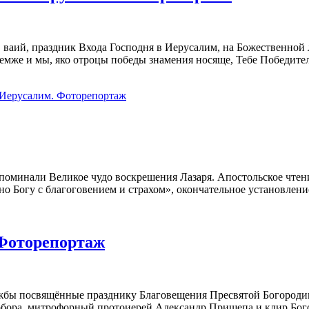
, ваий, праздник Входа Господня в Иерусалим, на Божественной
 Темже и мы, яко отроцы победы знамения носяще, Тебе Победит
 Иерусалим. Фоторепортаж
поминали Великое чудо воскрешения Лазаря. Апостольское чтени
но Богу с благоговением и страхом», окончательное установлени
 Фоторепортаж
ужбы посвящённые празднику Благовещения Пресвятой Богородиц
обора, митрофорный протоиерей Александр Прищепа и клир Бого