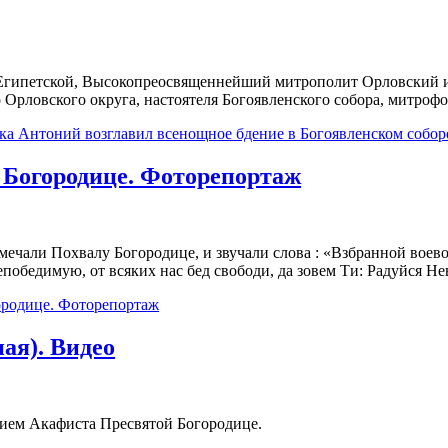
и Египетской, Высокопреосвященнейший митрополит Орловский 
 Орловского округа, настоятеля Богоявленского собора, митро
ка Антоний возглавил всенощное бдение в Богоявленском собор
а Богородице. Фоторепортаж
мечали Похвалу Богородице, и звучали слова : «Взбранной воево
победимую, от всяких нас бед свободи, да зовем Ти: Радуйся Не
городице. Фоторепортаж
ая). Видео
ением Акафиста Пресвятой Богородице.