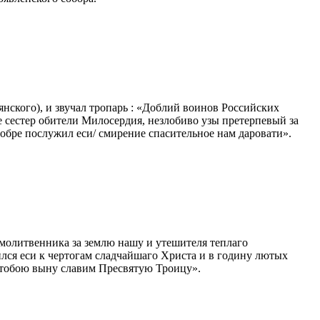
ского), и звучал тропарь : «Доблий воинов Российских
сестер обители Милосердия, незлобиво узы претерпевый за
обре послужил еси/ смирение спасительное нам даровати».
 молитвенника за землю нашу и утешителя теплаго
ился еси к чертогам сладчайшаго Христа и в годину лютых
с тобою выну славим Пресвятую Троицу».