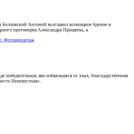
и Болховский Антоний возглавил всенощное бдение в
форного протоиерея Александра Прищепы, к
е. Фоторепортаж
де победительная, яко избавльшеся от злых, благодарственная
весто Неневестная».