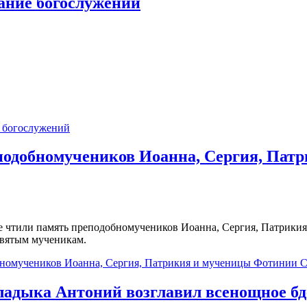
ание богослужений
 богослужений
реподобномучеников Иоанна, Сергия, Па
оре чтили память преподобномучеников Иоанна, Сергия, Патрик
святым мученикам.
обномучеников Иоанна, Сергия, Патрикия и мученицы Фотинии 
ладыка Антоний возглавил всенощное бде