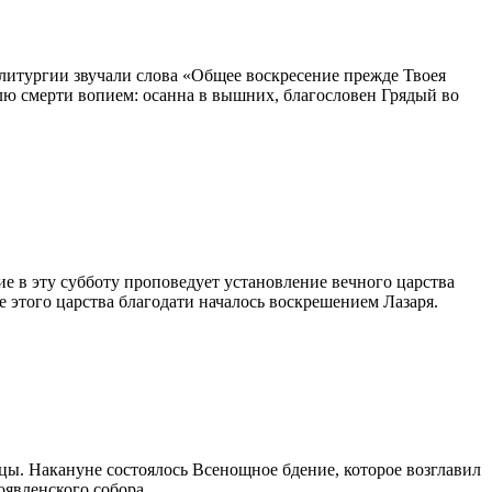
 литургии звучали слова «Общее воскресение прежде Твоея
елю смерти вопием: осанна в вышних, благословен Грядый во
е в эту субботу проповедует установление вечного царства
е этого царства благодати началось воскрешением Лазаря.
ы. Накануне состоялось Всенощное бдение, которое возглавил
явленского собора.