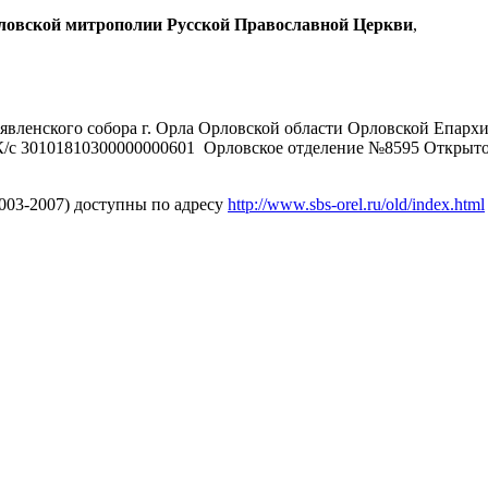
рловской митрополии Русской Православной Церкви
,
явленского собора г. Орла Орловской области Орловской Епарх
/с 30101810300000000601 Орловское отделение №8595 Открыт
2003-2007) доступны по адресу
http://www.sbs-orel.ru/old/index.html