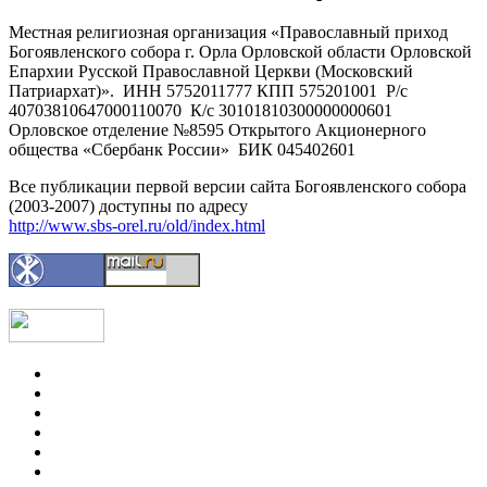
Местная религиозная организация «Православный приход
Богоявленского собора г. Орла Орловской области Орловской
Епархии Русской Православной Церкви (Московский
Патриархат)». ИНН 5752011777 КПП 575201001 Р/с
40703810647000110070 К/с 30101810300000000601
Орловское отделение №8595 Открытого Акционерного
общества «Сбербанк России» БИК 045402601
Все публикации первой версии сайта Богоявленского собора
(2003-2007) доступны по адресу
http://www.sbs-orel.ru/old/index.html