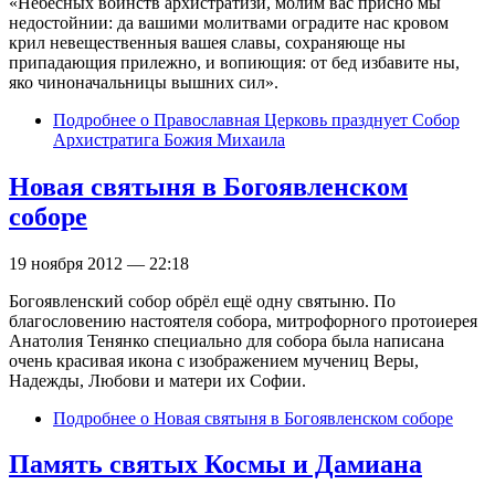
«Небесных воинств архистратизи, молим вас присно мы
недостойнии: да вашими молитвами оградите нас кровом
крил невещественныя вашея славы, сохраняюще ны
припадающия прилежно, и вопиющия: от бед избавите ны,
яко чиноначальницы вышних сил».
Подробнее
о Православная Церковь празднует Собор
Архистратига Божия Михаила
Новая святыня в Богоявленском
соборе
19 ноября 2012 — 22:18
Богоявленский собор обрёл ещё одну святыню. По
благословению настоятеля собора, митрофорного протоиерея
Анатолия Тенянко специально для собора была написана
очень красивая икона с изображением мучениц Веры,
Надежды, Любови и матери их Софии.
Подробнее
о Новая святыня в Богоявленском соборе
Память святых Космы и Дамиана