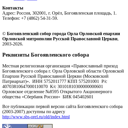
Контакты
Адрес: Россия, 302001, г. Орёл, Богоявленская площадь, 1.
Телефон: +7 (4862) 54-31-59.
©
Богоявленский собор города Орла Орловской епархии
Орловской митрополии Русской Православной Церкви
,
2003-2026.
Реквизиты Богоявленского собора
Местная религиозная организация «Православный приход
Богоявленского собора г. Орла Орловской области Орловской
Епархии Русской Православной Церкви (Московский
Патриархат)». ИНН 5752011777 КПП 575201001 Р/с
40703810647000110070 К/с 30101810300000000601
Орловское отделение №8595 Открытого Акционерного
общества «Сбербанк России» БИК 045402601
Все публикации первой версии сайта Богоявленского собора
(2003-2007) доступны по адресу
http://www.sbs-orel.ru/old/index.html