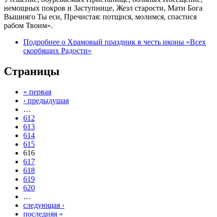
немощных покров и Заступнице, Жезл старости, Мати Бога
Вышняго Ты еси, Пречистая: потщися, молимся, спастися
рабом Твоим».
Подробнее
о Храмовый праздник в честь иконы «Всех
скорбящих Радости»
Страницы
« первая
‹ предыдущая
…
612
613
614
615
616
617
618
619
620
…
следующая ›
последняя »