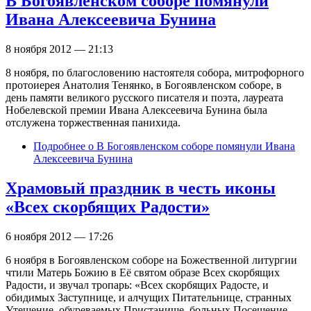
В Богоявленском соборе помянули
Ивана Алексеевича Бунина
8 ноября 2012 — 21:13
8 ноября, по благословению настоятеля собора, митрофорного
протоиерея Анатолия Тенянко, в Богоявленском соборе, в
день памяти великого русского писателя и поэта, лауреата
Нобелевской премии Ивана Алексеевича Бунина была
отслужена торжественная панихида.
Подробнее
о В Богоявленском соборе помянули Ивана
Алексеевича Бунина
Храмовый праздник в честь иконы
«Всех скорбящих Радости»
6 ноября 2012 — 17:26
6 ноября в Богоявленском соборе на Божественной литургии
чтили Матерь Божию в Её святом образе Всех скорбящих
Радости, и звучал тропарь: «Всех скорбящих Радосте, и
обидимых Заступнице, и алчущих Питательнице, странных
Утешение, обуреваемых Пристанище, больных Посещение,