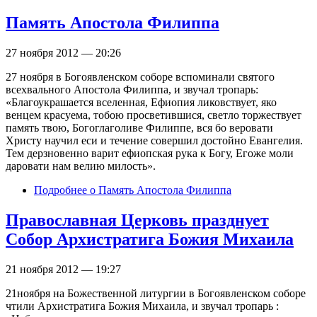
Память Апостола Филиппа
27 ноября 2012 — 20:26
27 ноября в Богоявленском соборе вспоминали святого
всехвального Апостола Филиппа, и звучал тропарь:
«Благоукрашается вселенная, Ефиопия ликовствует, яко
венцем красуема, тобою просветившися, светло торжествует
память твою, Богоглаголиве Филиппе, вся бо веровати
Христу научил еси и течение совершил достойно Евангелия.
Тем дерзновенно варит ефиопская рука к Богу, Егоже моли
даровати нам велию милость».
Подробнее
о Память Апостола Филиппа
Православная Церковь празднует
Собор Архистратига Божия Михаила
21 ноября 2012 — 19:27
21ноября на Божественной литургии в Богоявленском соборе
чтили Архистратига Божия Михаила, и звучал тропарь :