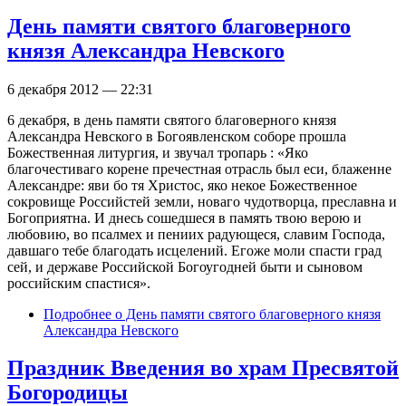
День памяти святого благоверного
князя Александра Невского
6 декабря 2012 — 22:31
6 декабря, в день памяти святого благоверного князя
Александра Невского в Богоявленском соборе прошла
Божественная литургия, и звучал тропарь : «Яко
благочестиваго корене пречестная отрасль был еси, блаженне
Александре: яви бо тя Христос, яко некое Божественное
сокровище Российстей земли, новаго чудотворца, преславна и
Богоприятна. И днесь сошедшеся в память твою верою и
любовию, во псалмех и пениих радующеся, славим Господа,
давшаго тебе благодать исцелений. Егоже моли спасти град
сей, и державе Российской Богоугодней быти и сыновом
российским спастися».
Подробнее
о День памяти святого благоверного князя
Александра Невского
Праздник Введения во храм Пресвятой
Богородицы