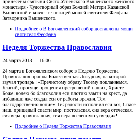
принесены святыни Свято-Успенского Вышенского женского
монастыря - Чудотворный образ Божией Матери Казанской
Вышенской и ковчег с частицей мощей святителя Феофана
Затворника Вышенского.
Подробнее
о В Богоявленский собор доставлены мощи
святителя Феофана
Неделя Торжества Православия
24 марта 2013 — 16:06
24 марта в Богоявленском соборе в Неделю Торжества
Православия прошла Божественная Литургия, на которой
звучал тропарь : «Пречистому образу Твоему покланяемся,
Благий, просяще прощения прегрешений наших, Христе
Боже: волею бо благоволил еси плотию взыти на крест, да
избавиши яже создал еси от работы вражия. Тем
благодарственно вопием Ти: радости исполнил еси вся, Спасе
наш, пришедый спасти мир. постольская, сия вера отеческая,
сия вера православная, сия вера вселенную утверди»!
Подробнее
о Неделя Торжества Православия