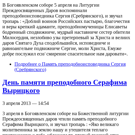
В Богоявленском соборе 5 апреля на Литургии
Преждеосвященных Даров воспоминали
преподобноисповедника Сергия (Сребрянского), и звучал
тропарь : «Доблий воинов Российских пастырю, благочестия
и веры крепкий адаманте, преподобномученицы Елисаветы
бодренный сподвижниче, мудрый наставниче сестер обители
Милосердия, незлобиво узы претерпевый за Христа и велиих
даров Святаго Духа сподобльшийся, исповедниче и
равноангельне подвижниче Сергие, моли Христа, Емуже
добре послужил еси/ смирение спасительное нам даровати».
Подробнее
о Память преподобноисповедника Сергия
(Сребрянского)
День памяти преподобного Серафима
Вырицкого
3 апреля 2013 — 14:54
3 апреля в Богоявленском соборе на Божественной литургии
Преждеосвященных даров чтили память преподобного
Серафима Вырицкого, и звучал тропарь : «Яко великаго
молитвенника за землю нашу и утешителя теплаго