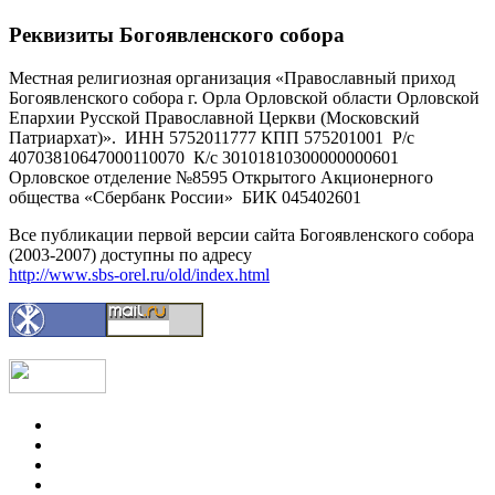
Реквизиты Богоявленского собора
Местная религиозная организация «Православный приход
Богоявленского собора г. Орла Орловской области Орловской
Епархии Русской Православной Церкви (Московский
Патриархат)». ИНН 5752011777 КПП 575201001 Р/с
40703810647000110070 К/с 30101810300000000601
Орловское отделение №8595 Открытого Акционерного
общества «Сбербанк России» БИК 045402601
Все публикации первой версии сайта Богоявленского собора
(2003-2007) доступны по адресу
http://www.sbs-orel.ru/old/index.html