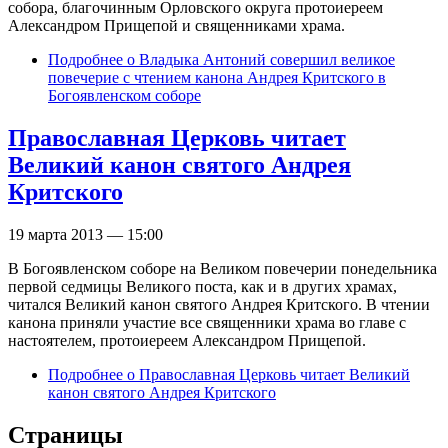
собора, благочинным Орловского округа протоиереем
Александром Прищепой и священниками храма.
Подробнее
о Владыка Антоний совершил великое
повечерие с чтением канона Андрея Критского в
Богоявленском соборе
Православная Церковь читает
Великий канон святого Андрея
Критского
19 марта 2013 — 15:00
В Богоявленском соборе на Великом повечерии понедельника
первой седмицы Великого поста, как и в других храмах,
читался Великий канон святого Андрея Критского. В чтении
канона приняли участие все священники храма во главе с
настоятелем, протоиереем Александром Прищепой.
Подробнее
о Православная Церковь читает Великий
канон святого Андрея Критского
Страницы