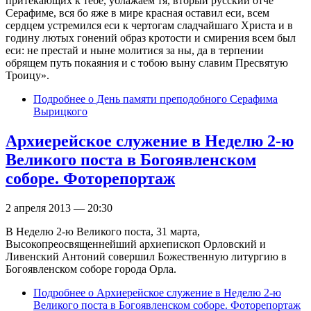
притекающих к тебе, ублажаем тя, вторый русский отче
Серафиме, вся бо яже в мире красная оставил еси, всем
сердцем устремился еси к чертогам сладчайшаго Христа и в
годину лютых гонений образ кротости и смирения всем был
еси: не престай и ныне молитися за ны, да в терпении
обрящем путь покаяния и с тобою выну славим Пресвятую
Троицу».
Подробнее
о День памяти преподобного Серафима
Вырицкого
Архиерейское служение в Неделю 2-ю
Великого поста в Богоявленском
соборе. Фоторепортаж
2 апреля 2013 — 20:30
В Неделю 2-ю Великого поста, 31 марта,
Высокопреосвященнейший архиепископ Орловский и
Ливенский Антоний совершил Божественную литургию в
Богоявленском соборе города Орла.
Подробнее
о Архиерейское служение в Неделю 2-ю
Великого поста в Богоявленском соборе. Фоторепортаж