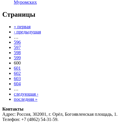
Муромских
Страницы
« первая
‹ предыдущая
…
596
597
598
599
600
601
602
603
604
…
следующая ›
последняя »
Контакты
Адрес: Россия, 302001, г. Орёл, Богоявленская площадь, 1.
Телефон: +7 (4862) 54-31-59.