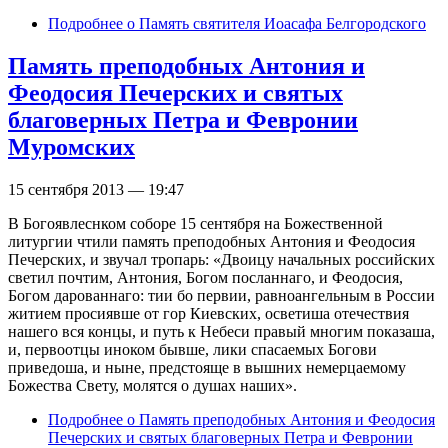
Подробнее
о Память святителя Иоасафа Белгородского
Память преподобных Антония и
Феодосия Печерских и святых
благоверных Петра и Февронии
Муромских
15 сентября 2013 — 19:47
В Богоявлеснком соборе 15 сентября на Божественной
литургии чтили память преподобных Антония и Феодосия
Печерских, и звучал тропарь: «Двоицу начальных российских
светил почтим, Антония, Богом посланнаго, и Феодосия,
Богом дарованнаго: тии бо первии, равноангельным в России
житием просиявше от гор Киевских, осветиша отечествия
нашего вся концы, и путь к Небеси правый многим показаша,
и, первоотцы иноком бывше, лики спасаемых Богови
приведоша, и ныне, предстояще в вышних немерцаемому
Божества Свету, молятся о душах наших».
Подробнее
о Память преподобных Антония и Феодосия
Печерских и святых благоверных Петра и Февронии