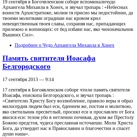
19 сентября в Богочвленском соборе вспоминаличудо
Архангела Михаила в Хонех, и звучал тропарь : «Небесных
воинств Архистратиже, молим тя присно мы недостойнии, да
твоими молитвами оградиши нас кровом крил
невещественныя твоея славы, сохраняя нас, припадающих
прилежно и вопиющих: от бед избави нас, яко чиноначальник
Вышних Сил».
Подробнее
о Чудо Архангела Михаила в Хонех
Память святителя Иоасафа
Белгородского
17 сентября 2013 — 9:14
17 сентября в Богоявленском соборе чтили память святителя
Иоасафа, епископа Белгородского, и звучал тропарь :
«Святителю Христу Богу возлюбленне, правило веры и образ
милосердия людем был еси, бдением же, постом и молитвою,
яко светильник пресветлый, просиял еси и прославлен от Бога
явился еси: телом убо в нетлении почивая, духом же Престолу
Божию предстоя, чудеса преславная источаеши. Моли Христа
Бога, да утвердит нас в Православии и благочестии и спасет
души наша».