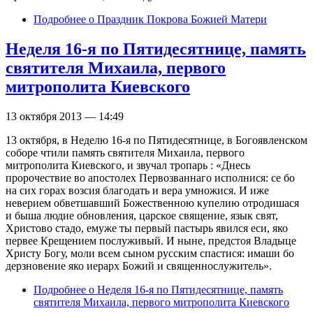
Подробнее
о Праздник Покрова Божией Матери
Неделя 16-я по Пятидесятнице, память
святителя Михаила, первого
митрополита Киевского
13 октября 2013 — 14:49
13 октября, в Неделю 16-я по Пятидесятнице, в Богоявленском
соборе чтили память святителя Михаила, первого
митрополита Киевского, и звучал тропарь : «Днесь
пророчествие во апостолех Первозваннаго исполнися: се бо
на сих горах возсия благодать и вера умножися. И иже
неверием обветшавший Божественною купелию отродишася
и быша людие обновления, царское священие, язык свят,
Христово стадо, емуже ты первый пастырь явился еси, яко
первее Крещением послуживый. И ныне, предстоя Владыце
Христу Богу, моли всем сыном русским спастися: имаши бо
дерзновение яко иерарх Божий и священнослужитель».
Подробнее
о Неделя 16-я по Пятидесятнице, память
святителя Михаила, первого митрополита Киевского