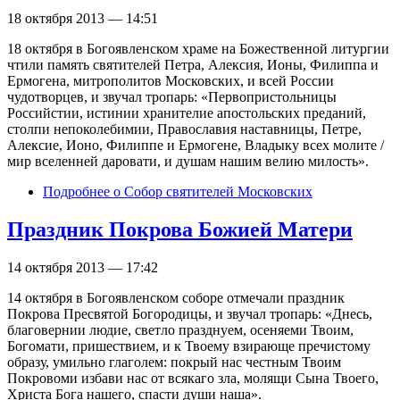
18 октября 2013 — 14:51
18 октября в Богоявленском храме на Божественной литургии
чтили память святителей Петра, Алексия, Ионы, Филиппа и
Ермогена, митрополитов Московских, и всей России
чудотворцев, и звучал тропарь: «Первопристольницы
Российстии, истинии хранителие апостольских преданий,
столпи непоколебимии, Православия наставницы, Петре,
Алексие, Ионо, Филиппе и Ермогене, Владыку всех молите /
мир вселенней даровати, и душам нашим велию милость».
Подробнее
о Собор святителей Московских
Праздник Покрова Божией Матери
14 октября 2013 — 17:42
14 октября в Богоявленском соборе отмечали праздник
Покрова Пресвятой Богородицы, и звучал тропарь: «Днесь,
благовернии людие, светло празднуем, осеняеми Твоим,
Богомати, пришествием, и к Твоему взирающе пречистому
образу, умильно глаголем: покрый нас честным Твоим
Покровоми избави нас от всякаго зла, молящи Сына Твоего,
Христа Бога нашего, спасти души наша».