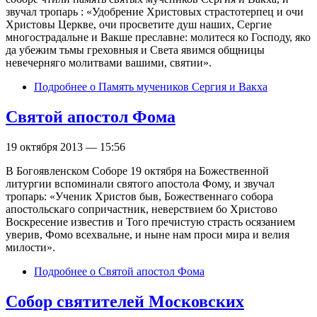
звучал тропарь : «Удобрение Христовых страстотерпец и очи
Христовы Церкве, очи просветите душ наших, Сергие
многострадальне и Вакше преславне: молитеся ко Господу, яко
да убежим тьмы греховныя и Света явимся общницы
невечерняго молитвами вашими, святии».
Подробнее
о Память мучеников Сергия и Вакха
Святой апостол Фома
19 октября 2013 — 15:56
В Богоявленском Соборе 19 октября на Божественной
литургии вспоминали святого апостола Фому, и звучал
тропарь: «Ученик Христов быв, Божественнаго собора
апостольскаго сопричастник, неверствием бо Христово
Воскресение известив и Того пречистую страсть осязанием
уверив, Фомо всехвальне, и ныне нам проси мира и велия
милости».
Подробнее
о Святой апостол Фома
Собор святителей Московских