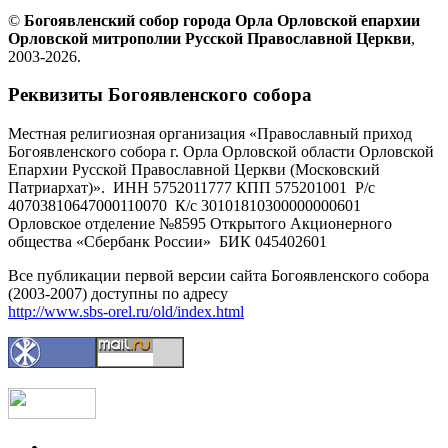
©
Богоявленский собор города Орла Орловской епархии
Орловской митрополии Русской Православной Церкви
,
2003-2026.
Реквизиты Богоявленского собора
Местная религиозная организация «Православный приход
Богоявленского собора г. Орла Орловской области Орловской
Епархии Русской Православной Церкви (Московский
Патриархат)». ИНН 5752011777 КПП 575201001 Р/с
40703810647000110070 К/с 30101810300000000601
Орловское отделение №8595 Открытого Акционерного
общества «Сбербанк России» БИК 045402601
Все публикации первой версии сайта Богоявленского собора
(2003-2007) доступны по адресу
http://www.sbs-orel.ru/old/index.html