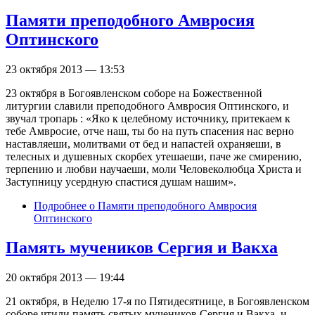
Памяти преподобного Амвросия
Оптинского
23 октября 2013 — 13:53
23 октября в Богоявленском соборе на Божественной
литургии славили преподобного Амвросия Оптинского, и
звучал тропарь : «Яко к целебному источнику, притекаем к
тебе Амвросие, отче наш, ты бо на путь спасения нас верно
наставляеши, молитвами от бед и напастей охраняеши, в
телесных и душевных скорбех утешаеши, паче же смирению,
терпению и любви научаеши, моли Человеколюбца Христа и
Заступницу усердную спастися душам нашим».
Подробнее
о Памяти преподобного Амвросия
Оптинского
Память мучеников Сергия и Вакха
20 октября 2013 — 19:44
21 октября, в Неделю 17-я по Пятидесятнице, в Богоявленском
соборе чтили память святых мучеников Сергия и Вакха, и