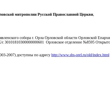
рловской митрополии Русской Православной Церкви
,
явленского собора г. Орла Орловской области Орловской Епарх
/с 30101810300000000601 Орловское отделение №8595 Открыт
2003-2007) доступны по адресу
http://www.sbs-orel.ru/old/index.html