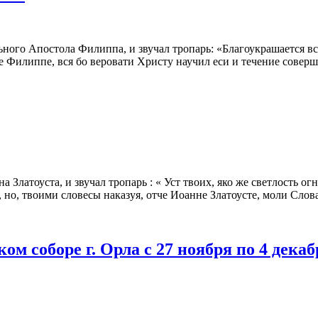
ьного Апостола Филиппа, и звучал тропарь: «Благоукрашается вс
е Филиппе, вся бо веровати Христу научил еси и течение совер
 Златоуста, и звучал тропарь : « Уст твоих, яко же светлость о
 но, твоими словесы наказуя, отче Иоанне Златоусте, моли Слов
м соборе г. Орла с 27 ноября по 4 декаб