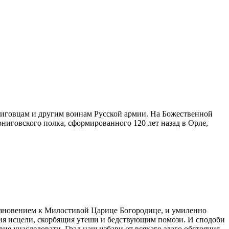
иговцам и другим воинам Русской армии. На Божественной
иговского полка, сформированного 120 лет назад в Орле,
дерзновением к Милостивой Царице Богородице, и умиленно
щия исцели, скорбящия утеши и бедствующим помози. И сподоби
е унаследовати. Град наш избави от всякаго злаго обстояния,