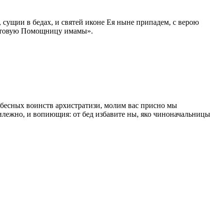
 сущии в бедах, и святей иконе Ея ныне припадем, с верою
готовую Помощницу имамы».
ебесных воинств архистратизи, молим вас присно мы
лежно, и вопиющия: от бед избавите ны, яко чиноначальницы