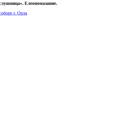
слушница». Елеопомазание.
оборе г. Орла