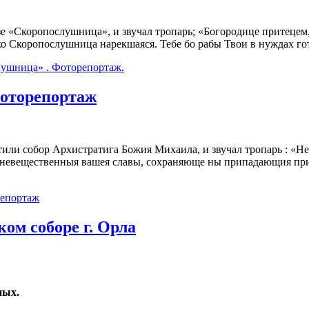
е «Скоропослушница», и звучал тропарь; «Богородице притецем,
яко Скоропослушница нарекшаяся. Тебе бо рабы Твои в нуждах 
ушница» . Фоторепортаж.
Фоторепортаж
тили собор Архистратига Божия Михаила, и звучал тропарь : «Н
 невещественныя вашея славы, сохраняюще ны припадающия при
репортаж
ом соборе г. Орла
ных.