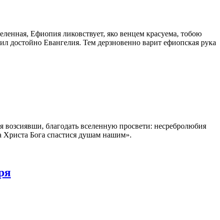
еленная, Ефиопия ликовствует, яко венцем красуема, тобою
шил достойно Евангелия. Тем дерзновенно варит ефиопская рука
гня возсиявши, благодать вселенную просвети: несребролюбия
а Христа Бога спастися душам нашим».
ря