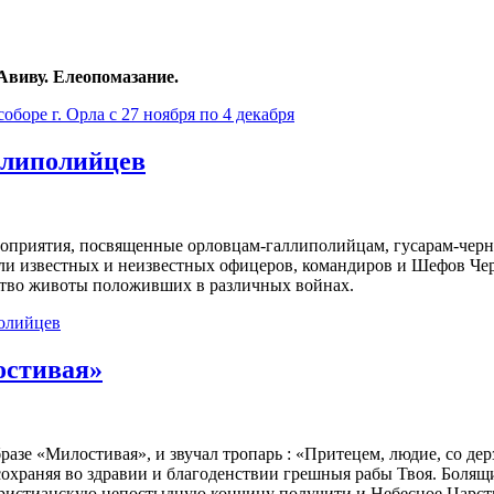
Авиву. Елеопомазание.
боре г. Орла с 27 ноября по 4 декабря
ллиполийцев
оприятия, посвященные орловцам-галлиполийцам, гусарам-черн
и известных и неизвестных офицеров, командиров и Шефов Черн
ество животы положивших в различных войнах.
олийцев
остивая»
бразе «Милостивая», и звучал тропарь : «Притецем, людие, со 
 сохраняя во здравии и благоденствии грешныя рабы Твоя. Боля
христианскую непостыдную кончину получити и Небесное Царстви