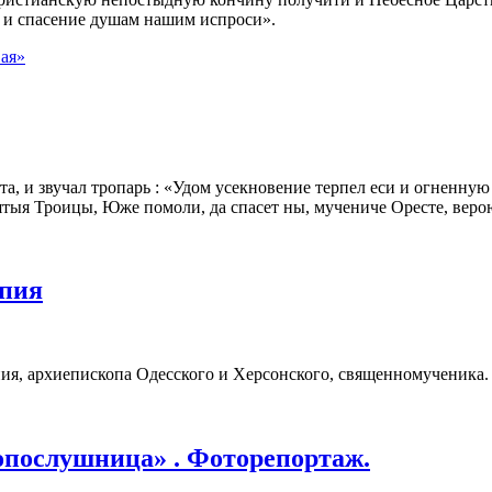
 и спасение душам нашим испроси».
ая»
а, и звучал тропарь : «Удом усекновение терпел еси и огненную
ятыя Троицы, Юже помоли, да спасет ны, мучениче Оресте, вер
опия
пия, архиепископа Одесского и Херсонского, священномученика.
послушница» . Фоторепортаж.