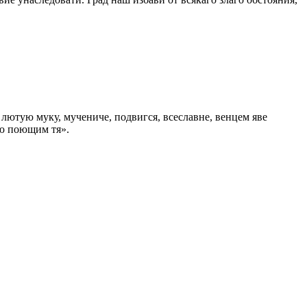
 лютую муку, мучениче, подвигся, всеславне, венцем яве
ою поющим тя».