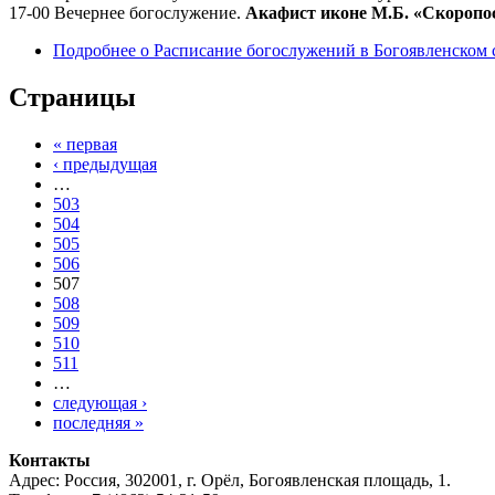
17-00 Вечернее богослужение.
Акафист иконе М.Б. «Скоропо
Подробнее
о Расписание богослужений в Богоявленском с
Страницы
« первая
‹ предыдущая
…
503
504
505
506
507
508
509
510
511
…
следующая ›
последняя »
Контакты
Адрес: Россия, 302001, г. Орёл, Богоявленская площадь, 1.