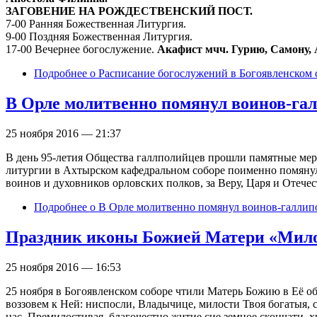
ЗАГОВЕНИЕ НА РОЖДЕСТВЕНСКИЙ ПОСТ.
7-00 Ранняя Божественная Литургия.
9-00 Поздняя Божественная Литургия.
17-00 Вечернее богослужение.
Акафист мчч. Гурию, Самону, 
Подробнее
о Расписание богослужений в Богоявленском со
В Орле молитвенно помянул воинов-га
25 ноября 2016 — 21:37
В день 95-летия Общества галлполийцев прошли памятные мер
литургии в Ахтырском кафедральном соборе поименно помянул
воинов и духовников орловских полков, за Веру, Царя и Отеч
Подробнее
о В Орле молитвенно помянул воинов-галлип
Праздник иконы Божией Матери «Мил
25 ноября 2016 — 16:53
25 ноября в Богоявленском соборе чтили Матерь Божию в Её о
воззовем к Ней: ниспосли, Владычице, милости Твоя богатыя,
нас, Премилостивая, благочестно житие сие земное скончати, 