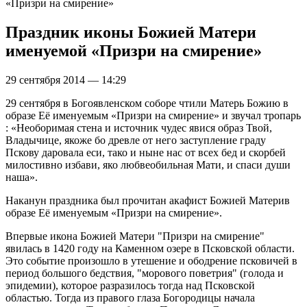
«Призри на смирение»
Праздник иконы Божией Матери
именуемой «Призри на смирение»
29 сентября 2014 — 14:29
29 сентября в Богоявленском соборе чтили Матерь Божию в
образе Её именуемым «Призри на смирение» и звучал тропарь
: «Необоримая стена и источник чудес явися образ Твой,
Владычице, якоже бо древле от него заступление граду
Пскову даровала еси, тако и ныне нас от всех бед и скорбей
милостивно избави, яко любвеобильная Мати, и спаси души
наша».
Наканун праздника был прочитан акафист Божией Материв
образе Её именуемым «Призри на смирение».
Впервые икона Божией Матери "Призри на смирение"
явилась в 1420 году на Каменном озере в Псковской области.
Это событие произошло в утешение и ободрение псковичей в
период большого бедствия, "морового поветрия" (голода и
эпидемии), которое разразилось тогда над Псковской
областью. Тогда из правого глаза Богородицы начала