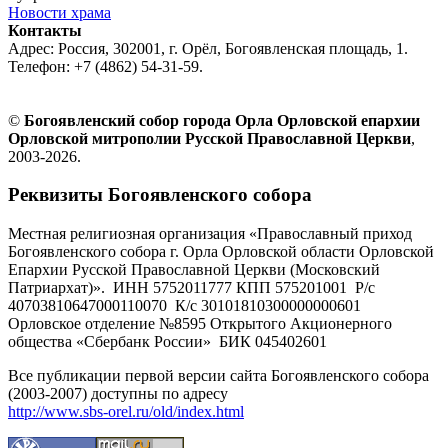
Новости храма
Контакты
Адрес: Россия, 302001, г. Орёл, Богоявленская площадь, 1.
Телефон: +7 (4862) 54-31-59.
©
Богоявленский собор города Орла Орловской епархии
Орловской митрополии Русской Православной Церкви
,
2003-2026.
Реквизиты Богоявленского собора
Местная религиозная организация «Православный приход
Богоявленского собора г. Орла Орловской области Орловской
Епархии Русской Православной Церкви (Московский
Патриархат)». ИНН 5752011777 КПП 575201001 Р/с
40703810647000110070 К/с 30101810300000000601
Орловское отделение №8595 Открытого Акционерного
общества «Сбербанк России» БИК 045402601
Все публикации первой версии сайта Богоявленского собора
(2003-2007) доступны по адресу
http://www.sbs-orel.ru/old/index.html