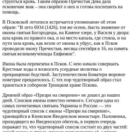
струиться кровь. Таким образом Пречистая Дева дала
псковичам знак – она скорбит о них и готова поспешить на
помощь.
В Псковской летописи встречается упоминание об этом
образе: "В лето 6934 (1426), тоя же осени, бысть знамение от
иконы святыя Богородицы, на Камене озере, у Василя у двора:
шла кровь из правого ока, и на место капала, где стояла, и на
пути шла кровь, как везли от иконы в убрус, как в Псков
проводили икону Пречистыя, месяца сентября в 16, на память
святыя великомученицы Евфимии".
Икона была перевезена в Псков. С нею начали совершать
Крестные ходы и возносить усердные молитвы о
прекращении бедствий. Заступничеством Боматери моровое
поветрие прекратилось. С тех пор чудотворный образ стал
храниться в соборном Троицком храме Пскова.
Древний образ «Призри на смирение» не дошел до наших
дней. Списков иконы известно немного. Сегодня одна из
самых почитаемых святынь Украины и России — это
чудотворный список с иконы «Призри на смирение»,
хранящийся в Киевском Введенском монастыре. Паломника,
приходящего во Введенскую обитель, в первую очередь
поражает то, что чудотворный список состоит из двух частей: