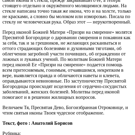
самой иконы и стекла, прежде закрывавшего её, а теперь
стоящего отдельно и окружённого молящимися людьми. На
стекле написана точно такая же икона, что и на холсте, только
не красками, а словно бы молоком или изморозью. Писала по
стеклу не человеческая рука. Образ этот — нерукотворенный.
Перед иконой Божией Матери «Призри на смирение» молятся
Пресвятой Богородице о даровании смирения и покаяния как
за себя, так и за грешников, не желающих раскаиваться и
оттого страдающих болезнями и духовными тяготами, об
облегчении загробной участи почивших, об ограждении от
ложных и лукавых учений. По молитвам Божией Матери
перед иконой Ее «Призри на смирение» подается помощь
всем притесняемым, гонимым, отчаявшимся, некрепким в
вере, выявляется правда и обличаются наветы и клевета,
оправдываются невиновные. По заступничеству Пресвятой
Богородицы происходят исцеления от сердечно-сосудистых
заболеваний, женских болезней. Молитвы перед иконой
помогают и в решении жилищных вопросов.
Величаем Тя, Пресвятая Дево, Богоизбранная Отроковице, и
чтим святыя иконы Твоея чудесное отображение.
Текст, фото : Анатолий Борисов
Рубрика: