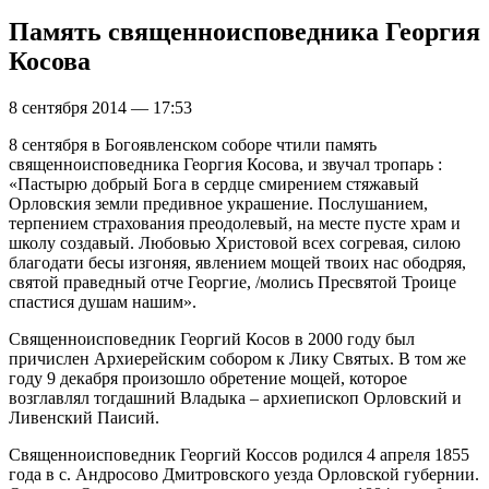
Память священноисповедника Георгия
Косова
8 сентября 2014 — 17:53
8 сентября в Богоявленском соборе чтили память
священноисповедника Георгия Косова, и звучал тропарь :
«Пастырю добрый Бога в сердце смирением стяжавый
Орловския земли предивное украшение. Послушанием,
терпением страхования преодолевый, на месте пусте храм и
школу создавый. Любовью Христовой всех согревая, силою
благодати бесы изгоняя, явлением мощей твоих нас ободряя,
святой праведный отче Георгие, /молись Пресвятой Троице
спастися душам нашим».
Священноисповедник Георгий Косов в 2000 году был
причислен Архиерейским собором к Лику Святых. В том же
году 9 декабря произошло обретение мощей, которое
возглавлял тогдашний Владыка – архиепископ Орловский и
Ливенский Паисий.
Священноисповедник Георгий Коссов родился 4 апреля 1855
года в с. Андросово Дмитровского уезда Орловской губернии.