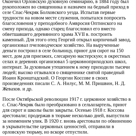
Окончил Орловскую духовную семинарию, в 1884 году был
рукоположен во священника и назначен на бедный приход в
селе Спас-Чекряк Болховского уезда. Испытав первые
трудности на новом месте служения, попытался попросить
благословения у преподобного Амвросия Оптинского на
смену прихода, однако старец благословил его вместо
обветшавшего деревянного храма XVII в. построить
каменный. Для этого отец Георгий открыл кирпичный завод,
организовал пчеловодческое хозяйство. На вырученные
деньги построил в селе больницу, приют для сирот на 150
мест, дом для приезжих, слесарную мастерскую; в окрестных
селах и деревнях организовал 5 церковноприходских школ,
интернат. За духовным утешением к нему приходили тысячи
людей; высоко отзывался о священнике святой праведный
Иоанн Кронштадский. О Георгии Коссове в своих
произведениях писали С. А. Нилус, М. М. Пришвин, Н. Д.
Жевахов. и др.
После Октябрьской революции 1917 г. церковное хозяйство в
с. Спас-Чекряк было преобразовано в сельхозартель, приют
для сирот и школы были закрыты. Осенью 1918 г. Коссова
арестовали; продержав в тюрьме несколько дней, выпустили
за неимением улик. В 1920 г. вновь арестовали по обвинению
в укрывательстве церковных ценностей, отправили в
орловскую тюрьму, но вскоре отпустили.