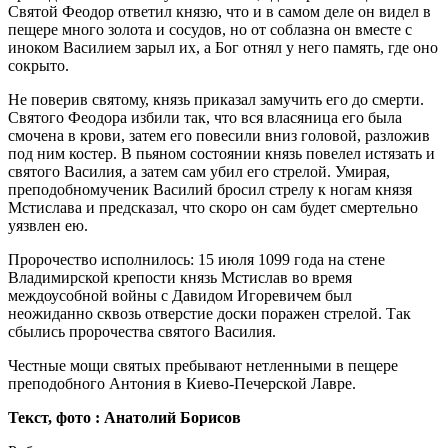
Святой Феодор ответил князю, что и в самом деле он видел в
пещере много золота и сосудов, но от соблазна он вместе с
иноком Василием зарыл их, а Бог отнял у него память, где оно
сокрыто.
Не поверив святому, князь приказал замучить его до смерти.
Святого Феодора избили так, что вся власяница его была
смочена в крови, затем его повесили вниз головой, разложив
под ним костер. В пьяном состоянии князь повелел истязать и
святого Василия, а затем сам убил его стрелой. Умирая,
преподобномученик Василий бросил стрелу к ногам князя
Мстислава и предсказал, что скоро он сам будет смертельно
уязвлен ею.
Пророчество исполнилось: 15 июля 1099 года на стене
Владимирской крепости князь Мстислав во время
междоусобной войны с Давидом Игоревичем был
неожиданно сквозь отверстие доски поражен стрелой. Так
сбылись пророчества святого Василия.
Честные мощи святых пребывают нетленными в пещере
преподобного Антония в Киево-Печерской Лавре.
Текст, фото : Анатолий Борисов