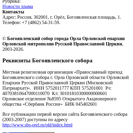
Рубрика:
Новости храма
Контакты
Адрес: Россия, 302001, г. Орёл, Богоявленская площадь, 1.
Телефон: +7 (4862) 54-31-59.
©
Богоявленский собор города Орла Орловской епархии
Орловской митрополии Русской Православной Церкви
,
2003-2026.
Реквизиты Богоявленского собора
Местная религиозная организация «Православный приход
Богоявленского собора г. Орла Орловской области Орловской
Епархии Русской Православной Церкви (Московский
Патриархат)». ИНН 5752011777 КПП 575201001 Р/с
40703810647000110070 К/с 30101810300000000601
Орловское отделение №8595 Открытого Акционерного
общества «Сбербанк России» БИК 045402601
Все публикации первой версии сайта Богоявленского собора
(2003-2007) доступны по адресу
http://www.sbs-orel.ru/old/index.html