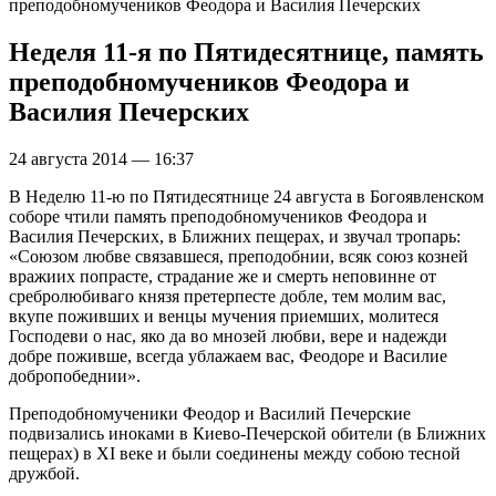
преподобномучеников Феодора и Василия Печерских
Неделя 11-я по Пятидесятнице, память
преподобномучеников Феодора и
Василия Печерских
24 августа 2014 — 16:37
В Неделю 11-ю по Пятидесятнице 24 августа в Богоявленском
соборе чтили память преподобномучеников Феодора и
Василия Печерских, в Ближних пещерах, и звучал тропарь:
«Союзом любве связавшеся, преподобнии, всяк союз козней
вражиих попрасте, страдание же и смерть неповинне от
сребролюбиваго князя претерпесте добле, тем молим вас,
вкупе поживших и венцы мучения приемших, молитеся
Господеви о нас, яко да во мнозей любви, вере и надежди
добре поживше, всегда ублажаем вас, Феодоре и Василие
добропобеднии».
Преподобномученики Феодор и Василий Печерские
подвизались иноками в Киево-Печерской обители (в Ближних
пещерах) в XI веке и были соединены между собою тесной
дружбой.