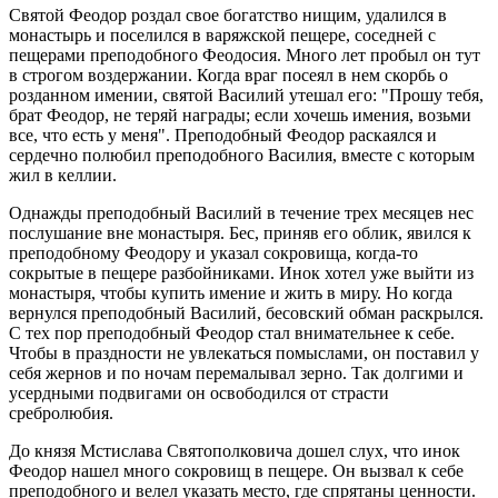
Святой Феодор роздал свое богатство нищим, удалился в
монастырь и поселился в варяжской пещере, соседней с
пещерами преподобного Феодосия. Много лет пробыл он тут
в строгом воздержании. Когда враг посеял в нем скорбь о
розданном имении, святой Василий утешал его: "Прошу тебя,
брат Феодор, не теряй награды; если хочешь имения, возьми
все, что есть у меня". Преподобный Феодор раскаялся и
сердечно полюбил преподобного Василия, вместе с которым
жил в келлии.
Однажды преподобный Василий в течение трех месяцев нес
послушание вне монастыря. Бес, приняв его облик, явился к
преподобному Феодору и указал сокровища, когда-то
сокрытые в пещере разбойниками. Инок хотел уже выйти из
монастыря, чтобы купить имение и жить в миру. Но когда
вернулся преподобный Василий, бесовский обман раскрылся.
С тех пор преподобный Феодор стал внимательнее к себе.
Чтобы в праздности не увлекаться помыслами, он поставил у
себя жернов и по ночам перемалывал зерно. Так долгими и
усердными подвигами он освободился от страсти
сребролюбия.
До князя Мстислава Святополковича дошел слух, что инок
Феодор нашел много сокровищ в пещере. Он вызвал к себе
преподобного и велел указать место, где спрятаны ценности.