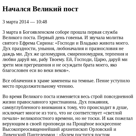
Начался Великий пост
3 марта 2014 — 10:48
3 марта в Богоявленском соборе прошла первая служба
Великого поста. Первый день говенья. И звучала молитва
святого Ефрема Сирина: «Господи и Владыко живота моего.
Дух праздности, уныния, любоначалия и празнословия не
даждь ми. Дух же целомудрия, смиренномудрия, терпения и
любви даруй ми, рабу Твоему. Ей, Господи, Царю, даруй ми
зрети моя прегрешения и не осуждати брата моего, яко
благословен еси во веки веков».
Все облачения в храме заменены на темные. Пение уступило
место продолжительному чтению.
Во время Великого поста изменяется весь строй повседневной
жизни православного христианина. Дух покаяния,
самоуглубленного внимания к тому, что происходит в душе,
исключает многое из того, что не соответствует «светлой
печали» великопостного времени, но не тоски. И как пожелал
верующим в своей проповеди на Прощёное воскресение
Высокопреосвященнейший архиепископ Орловский и
Ливенский Пантелеимон : «Будем постится постом