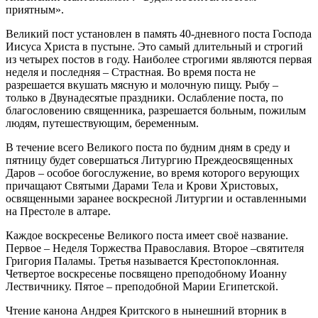
приятным».
Великий пост установлен в память 40-дневного поста Господа
Иисуса Христа в пустыне. Это самый длительный и строгий
из четырех постов в году. Наиболее строгими являются первая
неделя и последняя – Страстная. Во время поста не
разрешается вкушать мясную и молочную пищу. Рыбу –
только в Двунадесятые праздники. Ослабление поста, по
благословению священника, разрешается больным, пожилым
людям, путешествующим, беременным.
В течение всего Великого поста по будним дням в среду и
пятницу будет совершаться Литургию Преждеосвященных
Даров – особое богослужение, во время которого верующих
причащают Святыми Дарами Тела и Крови Христовых,
освященными заранее воскресной Литургии и оставленными
на Престоле в алтаре.
Каждое воскресенье Великого поста имеет своё название.
Первое – Неделя Торжества Православия. Второе –святителя
Григория Паламы. Третья называется Крестопоклонная.
Четвертое воскресенье посвящено преподобному Иоанну
Лествичнику. Пятое – преподобной Марии Египетской.
Чтение канона Андрея Критского в нынешний вторник в