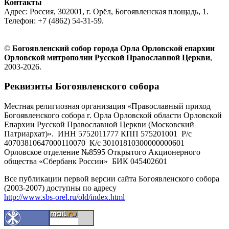
Контакты
Адрес: Россия, 302001, г. Орёл, Богоявленская площадь, 1.
Телефон: +7 (4862) 54-31-59.
©
Богоявленский собор города Орла Орловской епархии
Орловской митрополии Русской Православной Церкви
,
2003-2026.
Реквизиты Богоявленского собора
Местная религиозная организация «Православный приход
Богоявленского собора г. Орла Орловской области Орловской
Епархии Русской Православной Церкви (Московский
Патриархат)». ИНН 5752011777 КПП 575201001 Р/с
40703810647000110070 К/с 30101810300000000601
Орловское отделение №8595 Открытого Акционерного
общества «Сбербанк России» БИК 045402601
Все публикации первой версии сайта Богоявленского собора
(2003-2007) доступны по адресу
http://www.sbs-orel.ru/old/index.html