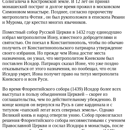
Солигалича в Костромской земле. В 12 лет он принял
монашеский постриг и долгое время прожил в московском
Симоновом монастыре. Позднее, согласно пророчеству
митрополита Фотия , он был рукоположен в епископа Рязани
и Мурома, где крестил многих язычников.
Поместный собор Русской Церкви в 1432 году единодушно
избрал митрополитом Иону, известного добродетелями и
святостью. Он поехал в Константинополь, чтобы по обычаю
получить от Константинопольского патриарха утверждение
своего избрания. Но прежде чем Иона достиг места
назначения, он узнал, что митрополитом Киевским был
поставлен Исидор. Патриарх сказал Ионе, что уже поздно
отказываться от этого назначения, но пообещал, что если
Исидор умрет, Иона получит право на титул митрополита
Киевского и всея Руси.
Во время Флорентийского собора (1439) Исидор более всех
выступал в пользу объединения Церквей – скорее из
соглашательства, чем по действительному убеждению. В
конце концов он вернулся на Русь в сане кардинала и с
титулом «папский легат всех северных земель». Однако
Великий князь и народ отвергли унию. Собор провозгласил
решения Флорентийского собора несовместимыми с учением
Православной Церкви и сослал Исидора в монастырь, после