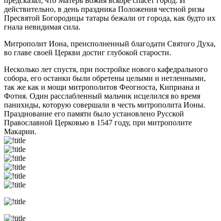
предсказал, что Матерь Божия вскоре спасет город. И
действительно, в день праздника Положения честной ризы
Пресвятой Богородицы татары бежали от города, как будто их
гнала невидимая сила.
Митрополит Иона, преисполненный благодати Святого Духа,
во главе своей Церкви достиг глубокой старости.
Несколько лет спустя, при постройке нового кафедрального
собора, его останки были обретены целыми и нетленными,
так же как и мощи митрополитов Феогноста, Киприана и
Фотия. Один расслабленный мальчик исцелился во время
панихиды, которую совершали в честь митрополита Ионы.
Празднование его памяти было установлено Русской
Православной Церковью в 1547 году, при митрополите
Макарии.