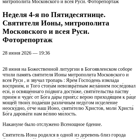
митрополита Московского и всея Руси. Фоторепортаж
Неделя 4-я по Пятидесятнице.
Святителя Ионы, митрополита
Московского и всея Руси.
Фоторепортаж
28 июня 2026 — 19:36
28 июня на Божественной литургии в Богоявленском соборе
чтили память святителя Ионы митрополита Московского и
всея Руси , и звучал тропарь : Яре́м Госпо́день измла́да
восприи́м, и Того́ стопа́м невозвра́тным жела́нием после́довал
еси́, и освяще́ннаго по́двига дости́же, святи́тельства па́ству
прии́м и чуде́с от Бо́га да́ры прия́т,с ве́рою приходя́щим к ра́це
моще́й твои́х подае́ши разли́чным неду́гом исцеле́ние
неоску́дно, о́тче наш Ио́но, святи́телю Христо́в, моли́ Христа́
Бо́га дарова́ти нам ве́лию ми́лость.
Накануне было отслужено Всенощное бдение.
Святитель Иона родился в одной из деревень близ города