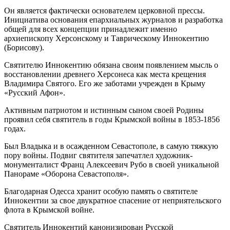
Он является фактически основателем церковной прессы.
Инициатива основания епархиальных журналов и разработка
общей для всех концепции принадлежит именно
архиепископу Херсонскому и Таврическому Иннокентию
(Борисову).
Святителю Иннокентию обязана своим появлением мысль о
восстановлении древнего Херсонеса как места крещения
Владимира Святого. Его же заботами учрежден в Крыму
«Русский Афон».
Активным патриотом и истинным сыном своей Родины
проявил себя святитель в годы Крымской войны в 1853-1856
годах.
Был Владыка и в осажденном Севастополе, в самую тяжкую
пору войны. Подвиг святителя запечатлел художник-
монументалист Франц Алексеевич Рубо в своей уникальной
Панораме «Оборона Севастополя».
Благодарная Одесса хранит особую память о святителе
Иннокентии за свое двукратное спасение от неприятельского
флота в Крымской войне.
Святитель Иннокентий канонизирован Русской