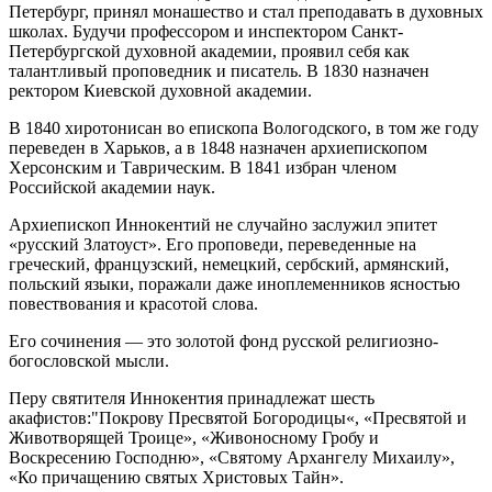
Петербург, принял монашество и стал преподавать в духовных
школах. Будучи профессором и инспектором Санкт-
Петербургской духовной академии, проявил себя как
талантливый проповедник и писатель. В 1830 назначен
ректором Киевской духовной академии.
В 1840 хиротонисан во епископа Вологодского, в том же году
переведен в Харьков, а в 1848 назначен архиепископом
Херсонским и Таврическим. В 1841 избран членом
Российской академии наук.
Архиепископ Иннокентий не случайно заслужил эпитет
«русский Златоуст». Его проповеди, переведенные на
греческий, французский, немецкий, сербский, армянский,
польский языки, поражали даже иноплеменников ясностью
повествования и красотой слова.
Его сочинения — это золотой фонд русской религиозно-
богословской мысли.
Перу святителя Иннокентия принадлежат шесть
акафистов:"Покрову Пресвятой Богородицы«, «Пресвятой и
Животворящей Троице», «Живоносному Гробу и
Воскресению Господню», «Святому Архангелу Михаилу»,
«Ко причащению святых Христовых Тайн».