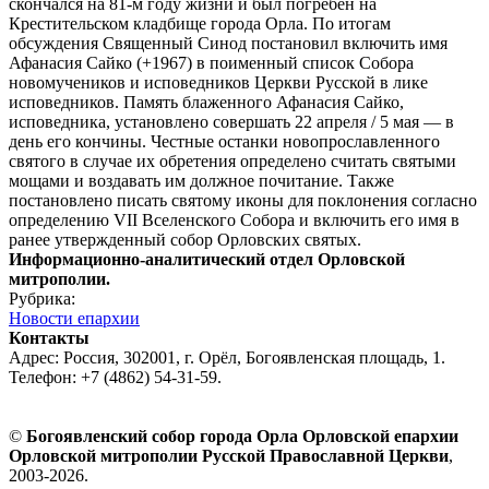
скончался на 81-м году жизни и был погребен на
Крестительском кладбище города Орла. По итогам
обсуждения Священный Синод постановил включить имя
Афанасия Сайко (+1967) в поименный список Собора
новомучеников и исповедников Церкви Русской в лике
исповедников. Память блаженного Афанасия Сайко,
исповедника, установлено совершать 22 апреля / 5 мая — в
день его кончины. Честные останки новопрославленного
святого в случае их обретения определено считать святыми
мощами и воздавать им должное почитание. Также
постановлено писать святому иконы для поклонения согласно
определению VII Вселенского Собора и включить его имя в
ранее утвержденный собор Орловских святых.
Информационно-аналитический отдел Орловской
митрополии.
Рубрика:
Новости епархии
Контакты
Адрес: Россия, 302001, г. Орёл, Богоявленская площадь, 1.
Телефон: +7 (4862) 54-31-59.
©
Богоявленский собор города Орла Орловской епархии
Орловской митрополии Русской Православной Церкви
,
2003-2026.