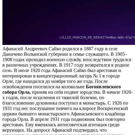
Афанасий Андреевич Сайко родился в 1887 году в селе
Даничево Волынской губернии в семье служащего. В 1905–
1908 годах проходил военную службу, впоследствии трудился
в различных учреждениях. В 1917 году возвратился в родное
село. В июле 1920 года Афанасий Сайко был арестован и
интернирован в концентрационный лагерь № 1 в городе
Орле, где находился до ноября того же года. После
освобождения поселился на колокольне
Богоявленского
собора Орла,
приняв на себя подвиг юродства. В начале 1920-
х годов, после исцеления от тяжелой болезни, по
благословению духовника поступил в монастырь. С 1926 по
1931 год нес послушание певчего на клиросе Воскресенской
церкви бывшего монастырского Афанасьевского кладбища
города Орла. В апреле 1931 года подвижник был повторно
арестован. Ему вменялась антисоветская агитация среди
верующих. На допросе Афанасий подтвердил, что