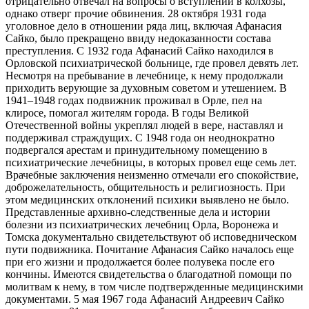
отрицательно отвечал на вопросы о вступлении в колхозы,
однако отверг прочие обвинения. 28 октября 1931 года
уголовное дело в отношении ряда лиц, включая Афанасия
Сайко, было прекращено ввиду недоказанности состава
преступления. С 1932 года Афанасий Сайко находился в
Орловской психиатрической больнице, где провел девять лет.
Несмотря на пребывание в лечебнице, к нему продолжали
приходить верующие за духовным советом и утешением. В
1941–1948 годах подвижник проживал в Орле, пел на
клиросе, помогал жителям города. В годы Великой
Отечественной войны укреплял людей в вере, наставлял и
поддерживал страждущих. С 1948 года он неоднократно
подвергался арестам и принудительному помещению в
психиатрические лечебницы, в которых провел еще семь лет.
Врачебные заключения неизменно отмечали его спокойствие,
доброжелательность, общительность и религиозность. При
этом медицинских отклонений психики выявлено не было.
Представленные архивно-следственные дела и истории
болезни из психиатрических лечебниц Орла, Воронежа и
Томска документально свидетельствуют об исповедническом
пути подвижника. Почитание Афанасия Сайко началось еще
при его жизни и продолжается более полувека после его
кончины. Имеются свидетельства о благодатной помощи по
молитвам к нему, в том числе подтвержденные медицинскими
документами. 5 мая 1967 года Афанасий Андреевич Сайко