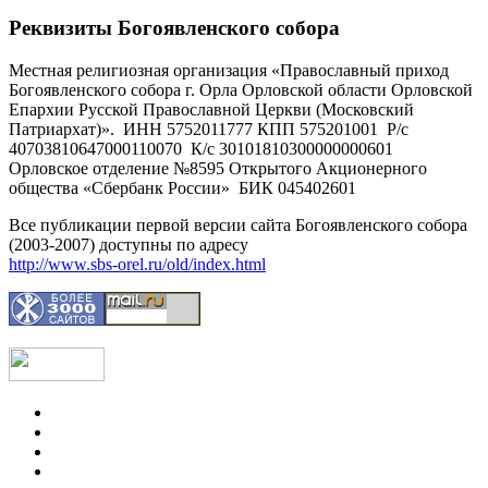
Реквизиты Богоявленского собора
Местная религиозная организация «Православный приход
Богоявленского собора г. Орла Орловской области Орловской
Епархии Русской Православной Церкви (Московский
Патриархат)». ИНН 5752011777 КПП 575201001 Р/с
40703810647000110070 К/с 30101810300000000601
Орловское отделение №8595 Открытого Акционерного
общества «Сбербанк России» БИК 045402601
Все публикации первой версии сайта Богоявленского собора
(2003-2007) доступны по адресу
http://www.sbs-orel.ru/old/index.html