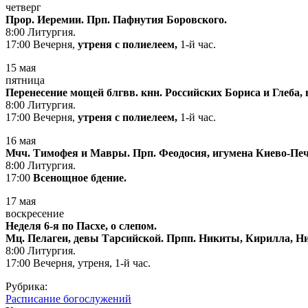
четверг
Прор. Иеремии. Прп. Пафнутия Боровского.
8:00 Литургия.
17:00 Вечерня,
утреня с полиелеем,
1-й час.
15 мая
пятница
Перенесение мощей блгвв. кнн. Российских Бориса и Глеба
8:00 Литургия.
17:00 Вечерня,
утреня с полиелеем,
1-й час.
16 мая
Мчч. Тимофея и Мавры. Прп. Феодосия, игумена Киево-Печ
8:00 Литургия.
17:00
Всенощное бдение.
17 мая
воскресение
Неделя 6-я по Пасхе, о слепом.
Мц. Пелагеи, девы Тарсийской. Прпп. Никиты, Кирилла, Н
8:00 Литургия.
17:00 Вечерня, утреня, 1-й час.
Рубрика:
Расписание богослужений