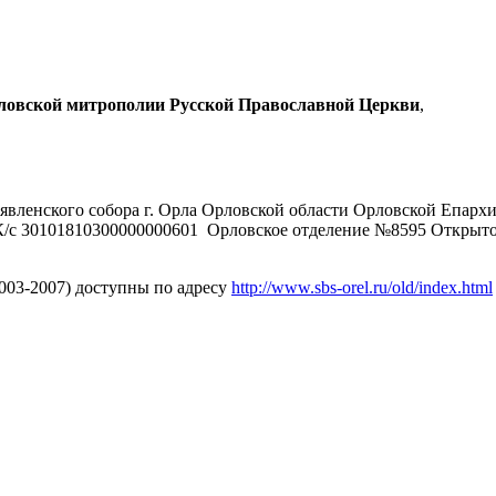
рловской митрополии Русской Православной Церкви
,
явленского собора г. Орла Орловской области Орловской Епарх
/с 30101810300000000601 Орловское отделение №8595 Открыт
2003-2007) доступны по адресу
http://www.sbs-orel.ru/old/index.html