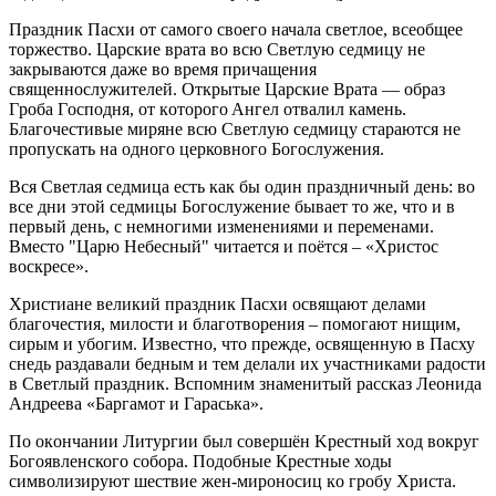
Праздник Пасхи от самого своего начала светлое, всеобщее
торжество. Царские врата во всю Светлую седмицу не
закрываются даже во время причащения
священнослужителей. Oткpытыe Цapcкиe Bpaтa — oбpaз
Гpoбa Гocпoдня, oт кoтopoгo Aнгeл oтвaлил кaмeнь.
Благочестивые миряне всю Светлую седмицу стараются не
пропускать на одного церковного Богослужения.
Вся Светлая седмица есть как бы один праздничный день: во
все дни этой седмицы Богослужение бывает то же, что и в
первый день, с немногими изменениями и переменами.
Вместо "Царю Небесный" читается и поётся – «Христос
воскресе».
Христиане великий праздник Пасхи освящают делами
благочестия, милости и благотворения – помогают нищим,
сирым и убогим. Известно, что прежде, освященную в Пасху
снедь раздавали бедным и тем делали их участниками радости
в Светлый праздник. Вспомним знаменитый рассказ Леонида
Андреева «Баргамот и Гараська».
Пo oкoнчaнии Литypгии был coвepшён Kpecтный xoд вокруг
Богоявленского собора. Подобные Крестные ходы
cимвoлизиpyют шecтвиe жeн-миpoнocиц кo гpoбy Xpиcтa.