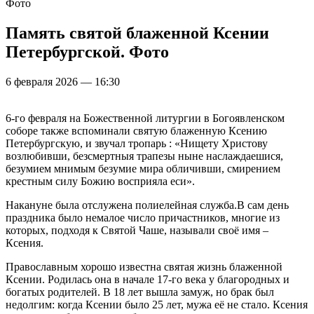
Фото
Память святой блаженной Ксении
Петербургской. Фото
6 февраля 2026 — 16:30
6-го февраля на Божественной литургии в Богоявленском
соборе также вспоминали святую блаженную Ксению
Петербургскую, и звучал тропарь : «Нищету Христову
возлюбивши, безсмертныя трапезы ныне наслаждаешися,
безумием мнимым безумие мира обличивши, смирением
крестным силу Божию восприяла еси».
Накануне была отслужена полиелейная служба.В сам день
праздника было немалое число причастников, многие из
которых, подходя к Святой Чаше, называли своё имя –
Ксения.
Православным хорошо известна святая жизнь блаженной
Ксении. Родилась она в начале 17-го века у благородных и
богатых родителей. В 18 лет вышла замуж, но брак был
недолгим: когда Ксении было 25 лет, мужа её не стало. Ксения