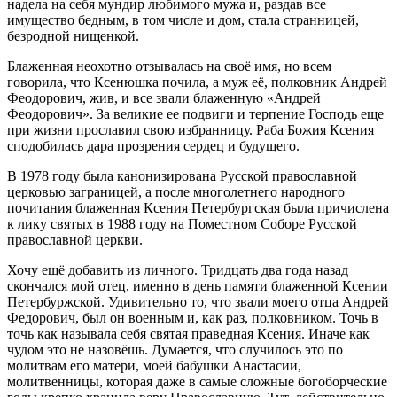
надела на себя мундир любимого мужа и, раздав все
имущество бедным, в том числе и дом, стала странницей,
безродной нищенкой.
Блаженная неохотно отзывалась на своё имя, но всем
говорила, что Ксенюшка почила, а муж её, полковник Андрей
Феодорович, жив, и все звали блаженную «Андрей
Феодорович». За великие ее подвиги и терпение Господь еще
при жизни прославил свою избранницу. Раба Божия Ксения
сподобилась дара прозрения сердец и будущего.
В 1978 году была канонизирована Русской православной
церковью заграницей, а после многолетнего народного
почитания блаженная Ксения Петербургская была причислена
к лику святых в 1988 году на Поместном Соборе Русской
православной церкви.
Хочу ещё добавить из личного. Тридцать два года назад
скончался мой отец, именно в день памяти блаженной Ксении
Петербуржской. Удивительно то, что звали моего отца Андрей
Федорович, был он военным и, как раз, полковником. Точь в
точь как называла себя святая праведная Ксения. Иначе как
чудом это не назовёшь. Думается, что случилось это по
молитвам его матери, моей бабушки Анастасии,
молитвенницы, которая даже в самые сложные богоборческие