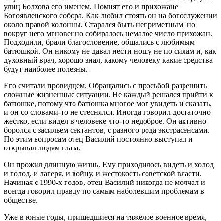
улиц Болхова его именем. Помнят его и прихожане
Богоявленского собора. Как любил стоять он на богослужении
около правой колонны. Старался быть неприметным, но
вокруг него мгновенно собиралось немалое число прихожан.
Подходили, брали благословение, общались с любимым
батюшкой. Он никому не давал нести ношу не по силам и, как
духовный врач, хорошо знал, какому человеку какие средства
будут наиболее полезны.
Его считали провидцем. Обращались с просьбой разрешить
сложные жизненные ситуации. Не каждый решался прийти к
батюшке, потому что батюшка многое мог увидеть и сказать,
и он со словами-то не стеснялся. Иногда говорил достаточно
жестко, если видел в человеке что-то недоброе. Он активно
боролся с засильем сектантов, с разного рода экстрасенсами.
По этим вопросам отец Василий постоянно выступал и
открывал людям глаза.
Он прожил длинную жизнь. Ему приходилось видеть и холод
и голод, и лагеря, и войну, и жестокость советской власти.
Начиная с 1990-х годов, отец Василий никогда не молчал и
всегда говорил правду по самым наболевшим проблемам в
обществе.
Уже в юные годы, пришедшиеся на тяжелое военное время,