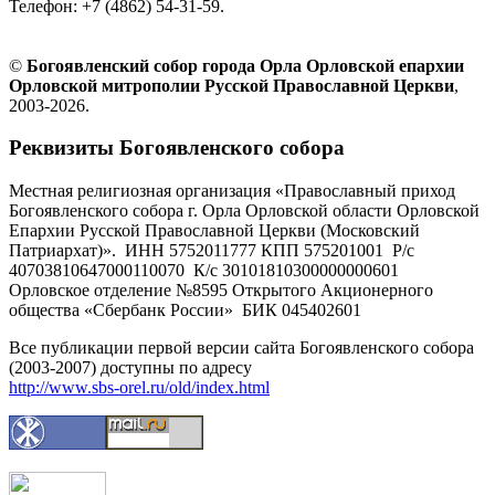
Телефон: +7 (4862) 54-31-59.
©
Богоявленский собор города Орла Орловской епархии
Орловской митрополии Русской Православной Церкви
,
2003-2026.
Реквизиты Богоявленского собора
Местная религиозная организация «Православный приход
Богоявленского собора г. Орла Орловской области Орловской
Епархии Русской Православной Церкви (Московский
Патриархат)». ИНН 5752011777 КПП 575201001 Р/с
40703810647000110070 К/с 30101810300000000601
Орловское отделение №8595 Открытого Акционерного
общества «Сбербанк России» БИК 045402601
Все публикации первой версии сайта Богоявленского собора
(2003-2007) доступны по адресу
http://www.sbs-orel.ru/old/index.html