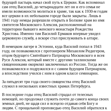
будущий пастырь начал свой путь к Церкви. Как вспоминал
сам отец Василий, до четырнадцати лет он и его семья не
имели возможности молиться в храме, так как к 1930-м годам
все церкви в их небольшом городе были закрыты. Лишь в
1941 году немцы разрешили открыть в Болхове храм во имя
святителя Московского Алексия, расположенный на
территории бывшего женского монастыря Рождества
Христова. Именно там Василий Ермаков впервые увидел
церковную службу, а вскоре стал прислуживать в алтаре.
В немецком лагере в Эстонии, куда Василий попал в 1943
году, он познакомился с протоиереем Михаилом Ридигером,
отцом будущего Святейшего Патриарха Московского и всея
Руси Алексия, который вместе с другими таллинскими
священниками окормлял заключенных из России. Тогда же он
познакомился и подружился и с самим будущим Патриархом,
а впоследствии учился с ним в одном классе семинарии.
За пятьдесят три года своего священства отец Василий
служил в нескольких известных храмах Петербурга.
В последние годы отец Василий страдал от телесных
немощей, но продолжал служить почти до самого конца своих
земных дней, не щадя сил и всецело отдавая себя Богу и
людям. С прощальной проповедью отец Василий обратился к