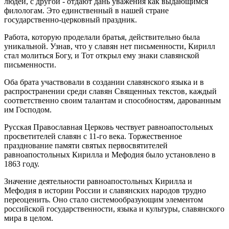
людей, с другой - отдают дань уважения как выдающимся
филологам. Это единственный в нашей стране
государственно-церковный праздник.
Работа, которую проделали братья, действительно была
уникальной. Узнав, что у славян нет письменности, Кирилл
стал молиться Богу, и Тот открыл ему знаки славянской
письменности.
Оба брата участвовали в создании славянского языка и в
распространении среди славян Священных текстов, каждый
соответственно своим талантам и способностям, дарованным
им Господом.
Русская Православная Церковь чествует равноапостольных
просветителей славян с 11-го века. Торжественное
празднование памяти святых первосвятителей
равноапостольных Кирилла и Мефодия было установлено в
1863 году.
Значение деятельности равноапостольных Кирилла и
Мефодия в истории России и славянских народов трудно
переоценить. Оно стало системообразующим элементом
российской государственности, языка и культуры, славянского
мира в целом.