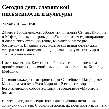
Сегодня день славянской
письменности и культуры
24 мая 2013 — 18:46
24 мая в Богоявленском соборе чтили память Святых Кирилла
и Мефодия и звучал тропарь : «Яко апостолом единонравнии
и словенских стран учителие, Кирилле и Мефодие
богомудрии, Владыку всех молите вся языки словенския
утвердити в православии и единомыслии, умирити мир и
спасти души наша».
После окончания Божественной литургии в центре храма
прошёл молебен, посвящённый равноапостольным Кириллу и
Мефодию.
Сегодня также день интронизации Святейшего Патриархом
Московским и всея Руси Кирилла. В его честь хор
Богоявленского собора возгласил троекратное «Многая и
благая лета».
В этом празднике соединяются две причины почитания
солунских братьев. С одной стороны, их почитают как святых