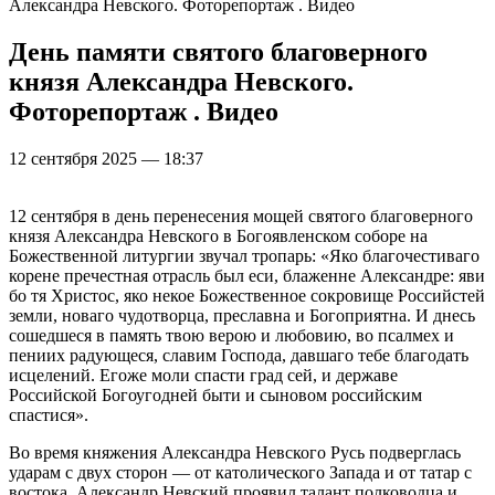
Александра Невского. Фоторепортаж . Видео
День памяти святого благоверного
князя Александра Невского.
Фоторепортаж . Видео
12 сентября 2025 — 18:37
12 сентября в день перенесения мощей святого благоверного
князя Александра Невского в Богоявленском соборе на
Божественной литургии звучал тропарь: «Яко благочестиваго
корене пречестная отрасль был еси, блаженне Александре: яви
бо тя Христос, яко некое Божественное сокровище Российстей
земли, новаго чудотворца, преславна и Богоприятна. И днесь
сошедшеся в память твою верою и любовию, во псалмех и
пениих радующеся, славим Господа, давшаго тебе благодать
исцелений. Егоже моли спасти град сей, и державе
Российской Богоугодней быти и сыновом российским
спастися».
Во время княжения Александра Невского Русь подверглась
ударам с двух сторон — от католического Запада и от татар с
востока. Александр Невский проявил талант полководца и