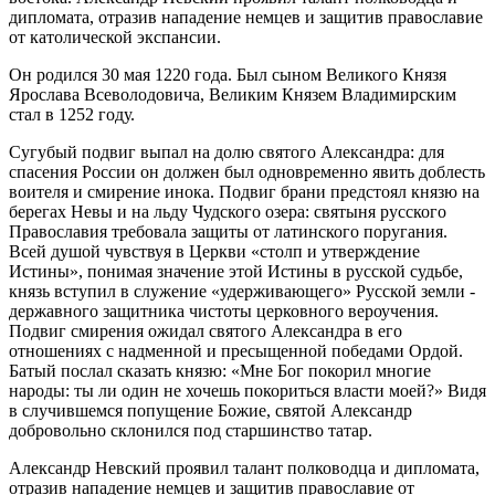
дипломата, отразив нападение немцев и защитив православие
от католической экспансии.
Он родился 30 мая 1220 года. Был сыном Великого Князя
Ярослава Всеволодовича, Великим Князем Владимирским
стал в 1252 году.
Сугубый подвиг выпал на долю святого Александра: для
спасения России он должен был одновременно явить доблесть
воителя и смирение инока. Подвиг брани предстоял князю на
берегах Невы и на льду Чудского озера: святыня русского
Православия требовала защиты от латинского поругания.
Всей душой чувствуя в Церкви «столп и утверждение
Истины», понимая значение этой Истины в русской судьбе,
князь вступил в служение «удерживающего» Русской земли -
державного защитника чистоты церковного вероучения.
Подвиг смирения ожидал святого Александра в его
отношениях с надменной и пресыщенной победами Ордой.
Батый послал сказать князю: «Мне Бог покорил многие
народы: ты ли один не хочешь покориться власти моей?» Видя
в случившемся попущение Божие, святой Александр
добровольно склонился под старшинство татар.
Александр Невский проявил талант полководца и дипломата,
отразив нападение немцев и защитив православие от