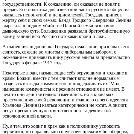
государственности. К сожалению, он оказался не понят и
предан. Его политика для известной части русского общества
оказалась непонятной и неприемлемой. Государь принес в
жертву себя и свою семью. Банда Троцкого-Свердлова-Ленина
выразила в подлом убийстве Царской семьи всю свою
дьявольскую суть. Большевики развязали братоубийственную
войну, залили всю Россию потоками крови и лжи.
А нынешняя недооценка Государя, нежелание признавать его
святость, связана во многом с либеральным выбором, с
нежеланием признавать вину русской элиты за предательство
Государя в феврале 1917 года.
Некоторые люди, называющие себя верующими и ходящие в
храмы Божии, вместе с тем считают вполне нормальным
разделять взгляды коммунистов и поддерживать их. Мол,
нынешние коммунисты к прежним отношения не имеют. В
чём-то они действительно изменились, но в кровавых
преступлениях своей революции и главного своего идеолога
Ульянова (Ленина) каяться категорически не хотят. А значит,
несут преемственную ответственность за деяния той
революционной власти.
Ну, а тем, кто ходит в храм как в поликлинику успокоить
нервишки, но параллельно сочувствуя прежним богоборцам,