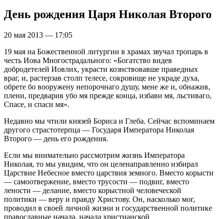
День рождения Царя Николая Второго
20 мая 2013 — 17:05
19 мая на Божественной литургии в храмах звучал тропарь в
честь Иова Многострадального: «Богатство видев
добродетелей Иовлих, украсти кознствовавше праведных
враг, и, растерзав столп телесе, сокровище не украде духа,
обрете бо вооружену непорочнаго душу, мене же и, обнажив,
плени, предварив убо мя прежде конца, избави мя, льстиваго,
Спасе, и спаси мя».
Недавно мы чтили князей Бориса и Глеба. Сейчас вспоминаем
другого страстотерпца — Государя Императора Николая
Второго — день его рождения.
Если мы внимательно рассмотрим жизнь Императора
Николая, то мы увидим, что он целенаправленно избирал
Царствие Небесное вместо царствия земного. Вместо корысти
— самоотвержение, вместо трусости — подвиг, вместо
лености — делание, вместо корыстной человеческой
политики — веру и правду Христову. Он, насколько мог,
проводил в своей личной жизни и государственной политике
православные начала, начала христианской