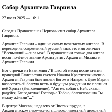
Собор Архангела Гавриила
27 июля 2025 — 16:11
Сегодня Православная Церковь чтит собор Архангела
Гавриила.
Архангел Гавриил – один из самых почитаемых ангелов. В
переводе на современный русский язык это имя означает
"Всевышний – сила моя". В православии только два ангела
носят почётное звание Архистратиг: Архангел Михаил и
Архангел Гавриил.
Вот строчки из Евангелия :"В шестой месяц после зачатия
праведной Елисаветою святого Иоанна Крестителя именно
Архангел Гавриил был послан Богом в Назарет к Деве Марии
возвестить ей благую весть о будущем рождении по плоти от
неё Христа (Благовещение): "Ангел, войдя к Ней, сказал:
радуйся, Благодатная! Господь с Тобою; благословенна Ты
между жёнами"..."
В центре Москвы, недалеко от Чистых прудов, в
Архангельском переулке есть широко известный церковный