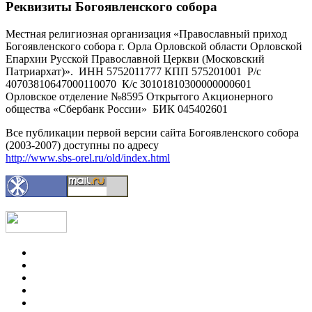
Реквизиты Богоявленского собора
Местная религиозная организация «Православный приход
Богоявленского собора г. Орла Орловской области Орловской
Епархии Русской Православной Церкви (Московский
Патриархат)». ИНН 5752011777 КПП 575201001 Р/с
40703810647000110070 К/с 30101810300000000601
Орловское отделение №8595 Открытого Акционерного
общества «Сбербанк России» БИК 045402601
Все публикации первой версии сайта Богоявленского собора
(2003-2007) доступны по адресу
http://www.sbs-orel.ru/old/index.html