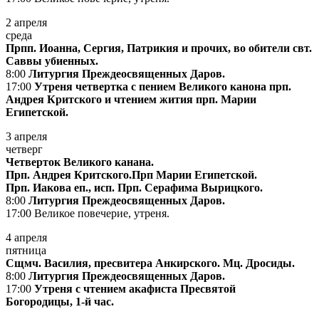
2 апреля
среда
Прпп. Иоанна, Сергия, Патрикия и прочих, во обители свт.
Саввы убиенных.
8:00
Литургия Преждеосвященных Даров.
17:00
Утреня четвертка с пением Великого канона прп.
Андрея Критского и чтением жития прп. Марии
Египетской.
3 апреля
четверг
Четверток Великого канана.
Прп. Андрея Критского.Прп Марии Египетской.
Прп. Иакова еп., исп. Прп. Серафима Вырицкого.
8:00
Литургия Преждеосвященных Даров.
17:00 Великое повечерие, утреня.
4 апреля
пятница
Сщмч. Василия, пресвитера Анкирского. Мц. Дросиды.
8:00
Литургия Преждеосвященных Даров.
17:00
Утреня с чтением акафиста Пресвятой
Богородицы, 1-й час.