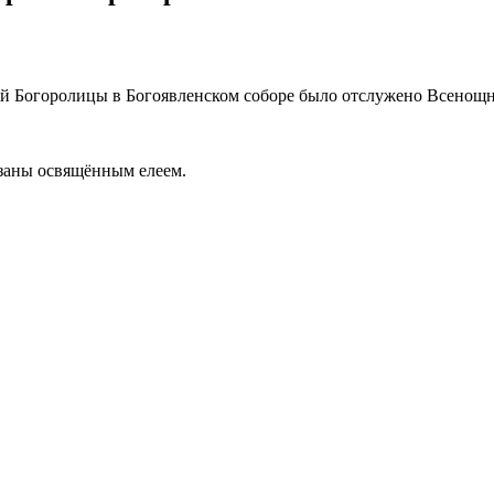
ой Богоролицы в Богоявленском соборе было отслужено Всенощн
заны освящённым елеем.