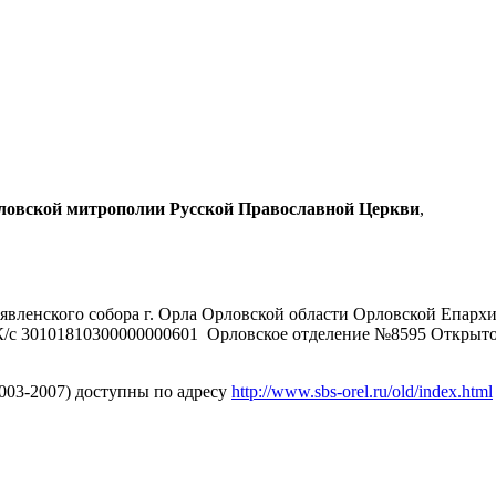
рловской митрополии Русской Православной Церкви
,
явленского собора г. Орла Орловской области Орловской Епарх
/с 30101810300000000601 Орловское отделение №8595 Открыт
2003-2007) доступны по адресу
http://www.sbs-orel.ru/old/index.html