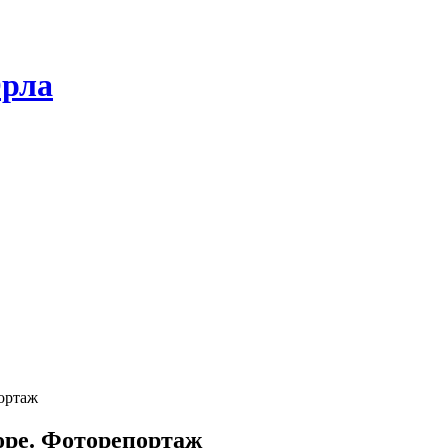
Орла
ортаж
оре. Фоторепортаж