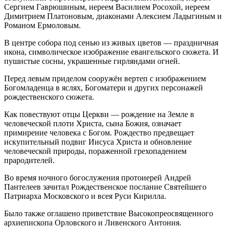
Сергием Гаврюшиным, иереем Василием Росохой, иереем
Димитрием Платоновым, диаконами Алексием Ладыгиным и
Романом Ермоловым.
В центре собора под сенью из живых цветов — праздничная
икона, символическое изображение евангельского сюжета. И
пушистые сосны, украшенные гирляндами огней.
Перед левым приделом сооружён вертеп с изображением
Богомладенца в яслях, Богоматери и других персонажей
рождественского сюжета.
Как повествуют отцы Церкви — рождение на Земле в
человеческой плоти Христа, сына Божия, означает
примирение человека с Богом. Рождество предвещает
искупительный подвиг Иисуса Христа и обновление
человеческой природы, пораженной грехопадением
прародителей.
Во время ночного богослужения протоиерей Андрей
Пантелеев зачитал Рождественское послание Святейшего
Патриарха Московского и всея Руси Кирилла.
Было также оглашено приветствие Высокопреосвященного
архиепископа Орловского и Ливенского Антония.