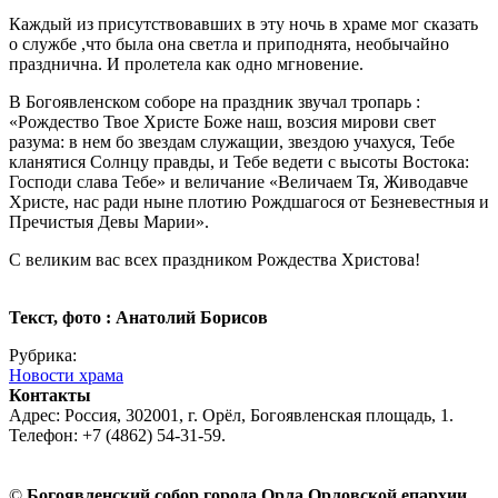
Каждый из присутствовавших в эту ночь в храме мог сказать
о службе ,что была она светла и приподнята, необычайно
празднична. И пролетела как одно мгновение.
В Богоявленском соборе на праздник звучал тропарь :
«Рождество Твое Христе Боже наш, возсия мирови свет
разума: в нем бо звездам служащии, звездою учахуся, Тебе
кланятися Солнцу правды, и Тебе ведети с высоты Востока:
Господи слава Тебе» и величание «Величаем Тя, Живодавче
Христе, нас ради ныне плотию Рождшагося от Безневестныя и
Пречистыя Девы Марии».
С великим вас всех праздником Рождества Христова!
Текст, фото : Анатолий Борисов
Рубрика:
Новости храма
Контакты
Адрес: Россия, 302001, г. Орёл, Богоявленская площадь, 1.
Телефон: +7 (4862) 54-31-59.
©
Богоявленский собор города Орла Орловской епархии