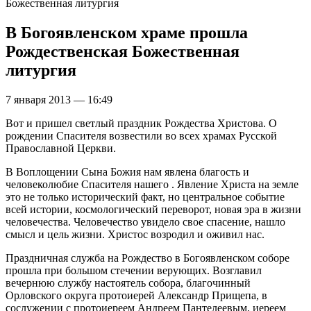
Божественная литургия
В Богоявленском храме прошла
Рождественская Божественная
литургия
7 января 2013 — 16:49
Вот и пришел светлый праздник Рождества Христова. О
рождении Спасителя возвестили во всех храмах Русской
Православной Церкви.
В Воплощении Сына Божия нам явлена благость и
человеколюбие Спасителя нашего . Явление Христа на земле
это не только исторический факт, но центральное событие
всей истории, космологический переворот, новая эра в жизни
человечества. Человечество увидело свое спасение, нашло
смысл и цель жизни. Христос возродил и оживил нас.
Праздничная служба на Рождество в Богоявленском соборе
прошла при большом стечении верующих. Возглавил
вечернюю службу настоятель собора, благочинный
Орловского округа протоиерей Александр Прищепа, в
сослужении с протоиереем Андреем Пантелеевым, иереем