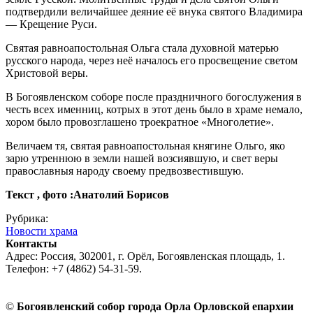
подтвердили величайшее деяние её внука святого Владимира
— Крещение Руси.
Святая равноапостольная Ольга стала духовной матерью
русского народа, через неё началось его просвещение светом
Христовой веры.
В Богоявленском соборе после праздничного богослужения в
честь всех именниц, котрых в этот день было в храме немало,
хором было провозглашено троекратное «Многолетие».
Величаем тя, святая равноапостольная княгине Ольго, яко
зарю утреннюю в земли нашей возсиявшую, и свет веры
православныя народу своему предвозвестившую.
Текст , фото :Анатолий Борисов
Рубрика:
Новости храма
Контакты
Адрес: Россия, 302001, г. Орёл, Богоявленская площадь, 1.
Телефон: +7 (4862) 54-31-59.
©
Богоявленский собор города Орла Орловской епархии