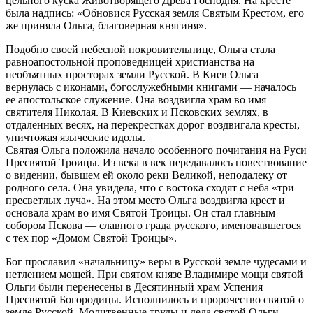
цельного куска Животворящего Древа Господня. На кресте
была надпись: «Обновися Русская земля Святым Крестом, его
же приняла Ольга, благоверная княгиня».
Подобно своей небесной покровительнице, Ольга стала
равноапостольной проповедницей христианства на
необъятных просторах земли Русской. В Киев Ольга
вернулась с иконами, богослужебными книгами — началось
ее апостольское служение. Она воздвигла храм во имя
святителя Николая. В Киевских и Псковских землях, в
отдаленных весях, на перекрестках дорог воздвигала кресты,
уничтожая языческие идолы.
Святая Ольга положила начало особенного почитания на Руси
Пресвятой Троицы. Из века в век передавалось повествование
о видении, бывшем ей около реки Великой, неподалеку от
родного села. Она увидела, что с востока сходят с неба «три
пресветлых луча». На этом место Ольга воздвигла крест и
основала храм во имя Святой Троицы. Он стал главным
собором Пскова — славного града русского, именовавшегося
с тех пор «Домом Святой Троицы».
Бог прославил «начальницу» веры в Русской земле чудесами и
нетлением мощей. При святом князе Владимире мощи святой
Ольги были перенесены в Десятинный храм Успения
Пресвятой Богородицы. Исполнилось и пророчество святой о
земле Русской. Молитвенные труды и дела святой Ольги