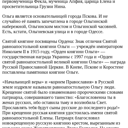
первомученица Фекла, мученица Апфия, царица Елена и
просветительница Грузии Нина.
Ольга является основательницей города Пскова. И не
случайно её память запечатлена в городе Ольгинской
набережной, Ольгинским мостом и Ольгинской часовней.
Есть, кстати, Ольгиевская улица и в городе Одессе.
Святой княгине посвящены Ордена: Знак отличия Святой
равноапостольной княгини Ольги — учреждён императором
Николаем II в 1915 году, «Орден княгини Ольги» —
государственная награда Украины с 1997 года и «Орден
святой равноапостольной великой княгини Ольги» — награда
Русской Православной Церкви. В Киеве, Пскове и Коростене
поставлены памятники княгине Ольге.
«Начальницей веры» и «корнем Православия» в Русской
земле издревле называли равноапостольную Ольгу люди.
Крещение святой было ознаменовано пророческими словами
патриарха, совершившего таинство: «Благословенна ты в
женах русских, ибо оставила тьму и возлюбила Свет.
Прославлять тебя будут сыны русские до последнего рода!»
При крещении русская княгиня удостоилась имени святой
равноапостольной Елены. Патриарх благословил
новокрещенную русскую княгиню крестом, вырезанным из