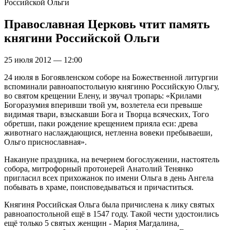
Российской Ольги
Православная Церковь чтит память
княгини Российской Ольги
25 июля 2012 — 12:00
24 июля в Богоявленском соборе на Божественной литургии
вспоминали равноапостольную княгиню Российскую Ольгу,
во святом крещении Елену, и звучал тропарь: «Крилами
Богоразумия вперивши твой ум, возлетела еси превыше
видимая твари, взыскавши Бога и Творца всяческих, Того
обретши, паки рождение крещением прияла еси: древа
животнаго наслаждающися, нетленна вовеки пребываеши,
Ольго приснославная».
Накануне праздника, на вечернем богослужении, настоятель
собора, митрофорный протоиерей Анатолий Тенянко
пригласил всех прихожанок по имени Ольга в день Ангела
побывать в храме, поисповедываться и причаститься.
Княгиня Российская Ольга была причислена к лику святых
равноапостольной ещё в 1547 году. Такой чести удостоились
ещё только 5 святых женщин - Мария Магдалина,