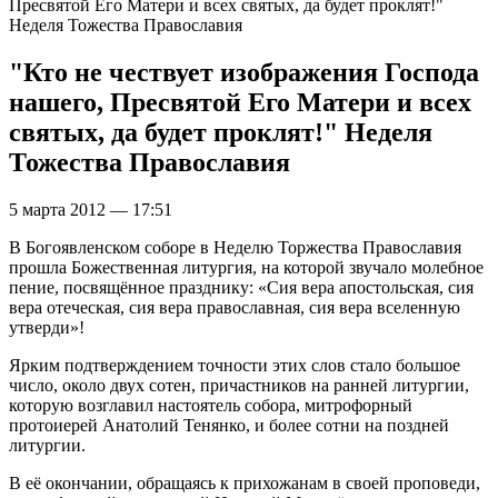
Пресвятой Его Матери и всех святых, да будет проклят!"
Неделя Тожества Православия
"Кто не чествует изображения Господа
нашего, Пресвятой Его Матери и всех
святых, да будет проклят!" Неделя
Тожества Православия
5 марта 2012 — 17:51
В Богоявленском соборе в Неделю Торжества Православия
прошла Божественная литургия, на которой звучало молебное
пение, посвящённое празднику: «Сия вера апостольская, сия
вера отеческая, сия вера православная, сия вера вселенную
утверди»!
Ярким подтверждением точности этих слов стало большое
число, около двух сотен, причастников на ранней литургии,
которую возглавил настоятель собора, митрофорный
протоиерей Анатолий Тенянко, и более сотни на поздней
литургии.
В её окончании, обращаясь к прихожанам в своей проповеди,