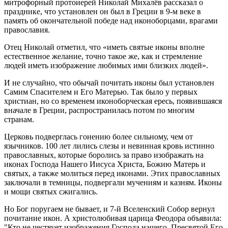
митрофорный протоиерей Николай Михалёв рассказал о
празднике, что установлен он был в Греции в 9-м веке в
память об окончательной победе над иконоборцами, врагами
православия.
Отец Николай отметил, что «иметь святые иконы вполне
естественное желание, точно такое же, как и стремление
людей иметь изображение любимых ими близких людей».
И не случайно, что обычай почитать иконы был установлен
Самим Спасителем и Его Матерью. Так было у первых
христиан, но со временем иконоборческая ересь, появившаяся
вначале в Греции, распространилась потом по многим
странам.
Церковь подверглась гонению более сильному, чем от
язычников. 100 лет лились слезы и невинная кровь истинно
православных, которые боролись за право изображать на
иконах Господа Нашего Иисуса Христа, Божию Матерь и
святых, а также молиться перед иконами. Этих православных
заключали в темницы, подвергали мучениям и казням. Иконы
и мощи святых сжигались.
Но Бог поругаем не бывает, и 7-й Вселенский Собор вернул
почитание икон. А христолюбивая царица Феодора объявила:
"Кто не чествует изображения Господа нашего, Пресвятой Его