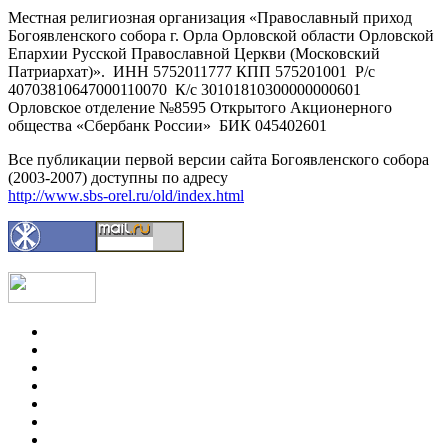
Местная религиозная организация «Православный приход
Богоявленского собора г. Орла Орловской области Орловской
Епархии Русской Православной Церкви (Московский
Патриархат)». ИНН 5752011777 КПП 575201001 Р/с
40703810647000110070 К/с 30101810300000000601
Орловское отделение №8595 Открытого Акционерного
общества «Сбербанк России» БИК 045402601
Все публикации первой версии сайта Богоявленского собора
(2003-2007) доступны по адресу
http://www.sbs-orel.ru/old/index.html