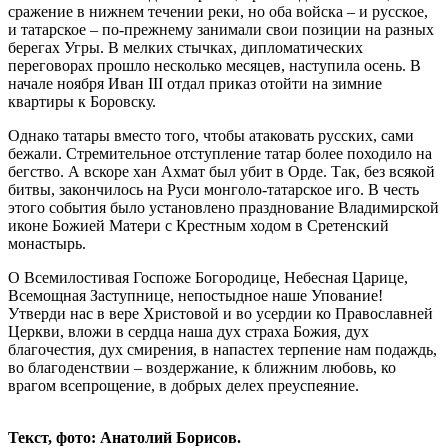
сражение в нижнем течении реки, но оба войска – и русское,
и татарское – по-прежнему занимали свои позиции на разных
берегах Угры. В мелких стычках, дипломатических
переговорах прошло несколько месяцев, наступила осень. В
начале ноября Иван III отдал приказ отойти на зимние
квартиры к Боровску.
Однако татары вместо того, чтобы атаковать русских, сами
бежали. Стремительное отступление татар более походило на
бегство. А вскоре хан Ахмат был убит в Орде. Так, без всякой
битвы, закончилось на Руси монголо-татарское иго. В честь
этого события было установлено празднование Владимирской
иконе Божией Матери с Крестным ходом в Сретенский
монастырь.
О Всемилостивая Госпоже Богородице, Небесная Царице,
Всемощная Заступнице, непостыдное наше Упование!
Утверди нас в вере Христовой и во усердии ко Православней
Церкви, вложи в сердца наша дух страха Божия, дух
благочестия, дух смирения, в напастех терпение нам подаждь,
во благоденствии – воздержание, к ближним любовь, ко
врагом всепрощение, в добрых делех преуспеяние.
Текст, фото: Анатолий Борисов.