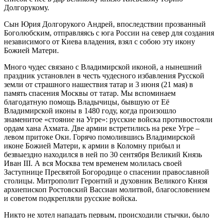
Долгорукому.
Сын Юрия Долгорукого Андрей, впоследствии прозванный
Боголюбским, отправляясь с юга России на север для создания
независимого от Киева владения, взял с собою эту икону
Божией Матери.
Много чудес связано с Владимирской иконой, а нынешний
праздник установлен в честь чудесного избавления Русской
земли от страшного нашествия татар и 3 июня (21 мая) в
память спасения Москвы от татар. Мы вспоминаем
благодатную помощь Владычицы, бывшую от Её
Владимирской иконы в 1480 году, когда произошло
знаменитое «стояние на Угре»: русские войска противостояли
ордам хана Ахмата. Две армии встретились на реке Угре –
левом притоке Оки. Горячо помолившись Владимирской
иконе Божией Матери, к армии в Коломну прибыл и
безвыездно находился в ней по 30 сентября Великий Князь
Иван III. А вся Москва тем временем молилась своей
Заступнице Пресвятой Богородице о спасении православной
столицы. Митрополит Геронтий и духовник Великого Князя
архиепископ Ростовский Вассиан молитвой, благословением
и советом подкрепляли русские войска.
Никто не хотел нападать первым, происходили стычки, было