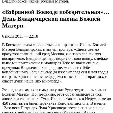
Владимирской иконы Божией Матери.
«Взбранной Воеводе победительная»…
День Владимирской иконы Божией
Матери.
6 июля 2011 — 22:18
В Богоявленском соборе отмечали праздник Иконы Божией
Матери Владимирская, и звучал тропарь: «Днесь светло
красуется славнейший град Москва, яко зарю солнечную
восприимше, Владычице, чудотворную Твою икону, к нейже
ныне мы притекающе и молящеся Тебе взываем сице: о,
пречудная Владычице Богородице, молися из Тебе
воплощенному Богу нашему, да избавит град сей и вся грады
и страны христианския невредимы от всех навет вражиих, и
спасет души наша, яко Миолсерд».
Это одна из самых чтимых на у нас Руси чудотворных икон
Божией Матери. По преданию, этот образ написал святой
апостол и евангелист Лука. Икона оставалась в Иерусалиме до
450 года, затем была перененав Константинополь. В начале
12-го века Патриарх Лука Хрисоверг послал специальный
список с неё в дар великому князю Киевскому Юрию