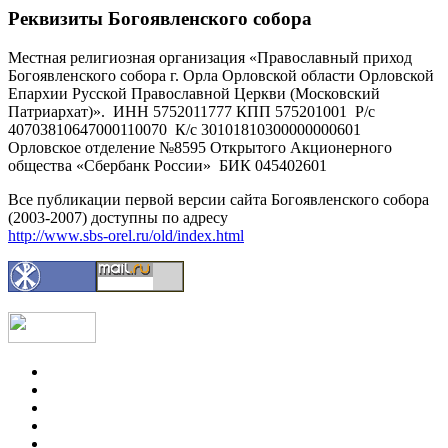
Реквизиты Богоявленского собора
Местная религиозная организация «Православный приход
Богоявленского собора г. Орла Орловской области Орловской
Епархии Русской Православной Церкви (Московский
Патриархат)». ИНН 5752011777 КПП 575201001 Р/с
40703810647000110070 К/с 30101810300000000601
Орловское отделение №8595 Открытого Акционерного
общества «Сбербанк России» БИК 045402601
Все публикации первой версии сайта Богоявленского собора
(2003-2007) доступны по адресу
http://www.sbs-orel.ru/old/index.html