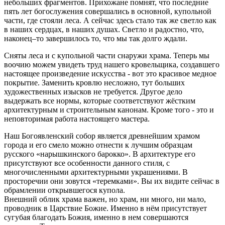
небольших фрагментов. Прихожане помнят, что последние
пять лет богослужения совершались в основной, купольной
части, где стояли леса. А сейчас здесь стало так же светло как
в наших сердцах, в наших душах. Светло и радостно, что,
наконец–то завершилось то, что мы так долго ждали.
Сняты леса и с купольной части снаружи храма. Теперь мы
воочию можем увидеть труд нашего кровельщика, создавшего
настоящее произведение искусства - вот это красивое медное
покрытие. Заменить кровлю несложно, тут больших
художественных изысков не требуется. Другое дело
выдержать все нормы, которые соответствуют жёстким
архитектурным и строительным канонам. Кроме того - это и
неповторимая работа настоящего мастера.
Наш Богоявленский собор является древнейшим храмом
города и его смело можно отнести к лучшим образцам
русского «нарышкинского барокко». В архитектуре его
присутствуют все особенности данного стиля, с
многочисленными архитектурными украшениями. В
просторечии они зовутся «теремками». Вы их видите сейчас в
обрамлении открывшегося купола.
Внешний облик храма важен, но храм, ни много, ни мало,
проводник в Царствие Божие. Именно в нём присутствует
сугубая благодать Божия, именно в нем совершаются