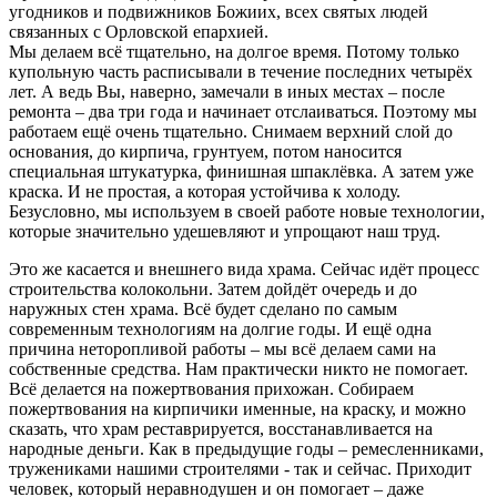
угодников и подвижников Божиих, всех святых людей
связанных с Орловской епархией.
Мы делаем всё тщательно, на долгое время. Потому только
купольную часть расписывали в течение последних четырёх
лет. А ведь Вы, наверно, замечали в иных местах – после
ремонта – два три года и начинает отслаиваться. Поэтому мы
работаем ещё очень тщательно. Снимаем верхний слой до
основания, до кирпича, грунтуем, потом наносится
специальная штукатурка, финишная шпаклёвка. А затем уже
краска. И не простая, а которая устойчива к холоду.
Безусловно, мы используем в своей работе новые технологии,
которые значительно удешевляют и упрощают наш труд.
Это же касается и внешнего вида храма. Сейчас идёт процесс
строительства колокольни. Затем дойдёт очередь и до
наружных стен храма. Всё будет сделано по самым
современным технологиям на долгие годы. И ещё одна
причина неторопливой работы – мы всё делаем сами на
собственные средства. Нам практически никто не помогает.
Всё делается на пожертвования прихожан. Собираем
пожертвования на кирпичики именные, на краску, и можно
сказать, что храм реставрируется, восстанавливается на
народные деньги. Как в предыдущие годы – ремесленниками,
тружениками нашими строителями - так и сейчас. Приходит
человек, который неравнодушен и он помогает – даже