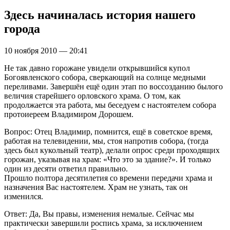
Здесь начиналась история нашего
города
10 ноября 2010 — 20:41
Не так давно горожане увидели открывшийся купол
Богоявленского собора, сверкающий на солнце медными
переливами. Завершён ещё один этап по воссозданию былого
величия старейшего орловского храма. О том, как
продолжается эта работа, мы беседуем с настоятелем собора
протоиереем Владимиром Дорошем.
Вопрос: Отец Владимир, помнится, ещё в советское время,
работая на телевидении, мы, стоя напротив собора, (тогда
здесь был кукольный театр), делали опрос среди проходящих
горожан, указывая на храм: «Что это за здание?». И только
один из десяти ответил правильно.
Прошло полтора десятилетия со времени передачи храма и
назначения Вас настоятелем. Храм не узнать, так он
изменился.
Ответ: Да, Вы правы, изменения немалые. Сейчас мы
практически завершили роспись храма, за исключением