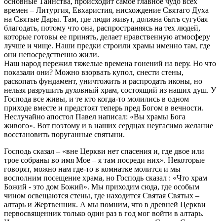
основные Таинства, происходит самое главное чудо всех
времен – Литургия, Евхаристия, нисхождение Святаго Духа
на Святые Дары. Там, где люди живут, должна быть сугубая
благодать, потому что она, распространяясь на тех людей,
которые готовы ее принять, делает нравственную атмосферу
лучше и чище. Наши предки строили храмы именно там, где
они непосредственно жили.
Наш народ пережил тяжелые времена гонений на веру. Но что
показали они? Можно взорвать купол, снести стены,
раскопать фундамент, уничтожить и распродать иконы, но
нельзя разрушить духовный храм, состоящий из наших душ. У
Господа все живы, и те кто когда-то молились в одном
приходе вместе и предстоят теперь пред Богом в вечности.
Неслучайно апостол Павел написал: «Вы храмы Бога
живого». Вот поэтому и в наших сердцах неугасимо желание
восстановить поруганные святыни.
Господь сказал – «вне Церкви нет спасения и, где двое или
трое собраны во имя Мое – я там посреди них». Некоторые
говорят, можно нам где-то в комнатке молится и мы
восполним посещение храма, но Господь сказал : «Что храм
Божий - это дом Божий». Мы приходим сюда, где особым
чином освещаются стены, где находится Святая Святых –
алтарь и Жертвенник. А мы помним, что в древней Церкви
первосвященник только один раз в год мог войти в алтарь.