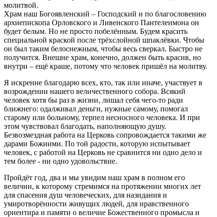
молитвой.
Храм наш Богоявленский – Господский и по благословению
архиепископа Орловского и Ливенского Пантелеимона он
будет белым. Но не просто побелённым. Будем красить
специальной краской после трёхслойной шпаклёвки. Чтобы
он был таким белоснежным, чтобы весь сверкал. Быстро не
получится. Внешне храм, конечно, должен быть красив, но
внутри – ещё краше, потому что человек пришёл на молитву.
Я искренне благодарю всех, кто, так или иначе, участвует в
возрождении нашего величественного собора. Всякий
человек хотя бы раз в жизни, лишал себя чего-то ради
ближнего: одалживал деньги, нужные самому, помогал
старому или больному, терпел несносного человека. И при
этом чувствовал благодать, наполняющую душу.
Безвозмездная работа на Церковь сопровождается такими же
дарами Божиими. По той радости, которую испытывает
человек, с работой на Церковь не сравнится ни одно дело и
тем более - ни одно удовольствие.
Пройдёт год, два и мы увидим наш храм в полном его
величии, к которому стремимся на протяжении многих лет
для спасения душ человеческих, для назидания и
умиротворённости живущих людей, для нравственного
ориентира и памяти о величие Божественного промысла и