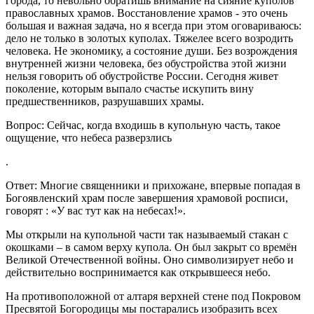
города, то невольно обратишь внимание на сияние куполов
православных храмов. Восстановление храмов - это очень
большая и важная задача, но я всегда при этом оговариваюсь:
дело не только в золотых куполах. Тяжелее всего возродить
человека. Не экономику, а состояние души. Без возрождения
внутренней жизни человека, без обустройства этой жизни
нельзя говорить об обустройстве России. Сегодня живет
поколение, которым выпало счастье искупить вину
предшественников, разрушавших храмы.
Вопрос: Сейчас, когда входишь в купольную часть, такое
ощущение, что небеса разверзлись
.
Ответ: Многие священники и прихожане, впервые попадая в
Богоявленский храм после завершения храмовой росписи,
говорят : «У вас тут как на небесах!».
Мы открыли на купольной части так называемый стакан с
окошками – в самом верху купола. Он был закрыт со времён
Великой Отечественной войны. Оно символизирует небо и
действительно воспринимается как открывшееся небо.
На противоположной от алтаря верхней стене под Покровом
Пресвятой Богородицы мы постарались изобразить всех