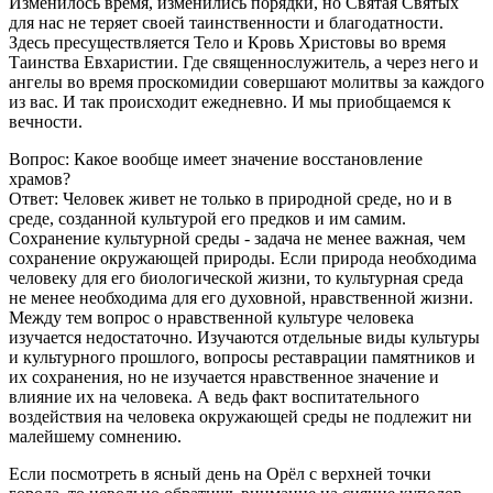
Изменилось время, изменились порядки, но Святая Святых
для нас не теряет своей таинственности и благодатности.
Здесь пресуществляется Тело и Кровь Христовы во время
Таинства Евхаристии. Где священнослужитель, а через него и
ангелы во время проскомидии совершают молитвы за каждого
из вас. И так происходит ежедневно. И мы приобщаемся к
вечности.
Вопрос: Какое вообще имеет значение восстановление
храмов?
Ответ: Человек живет не только в природной среде, но и в
среде, созданной культурой его предков и им самим.
Сохранение культурной среды - задача не менее важная, чем
сохранение окружающей природы. Если природа необходима
человеку для его биологической жизни, то культурная среда
не менее необходима для его духовной, нравственной жизни.
Между тем вопрос о нравственной культуре человека
изучается недостаточно. Изучаются отдельные виды культуры
и культурного прошлого, вопросы реставрации памятников и
их сохранения, но не изучается нравственное значение и
влияние их на человека. А ведь факт воспитательного
воздействия на человека окружающей среды не подлежит ни
малейшему сомнению.
Если посмотреть в ясный день на Орёл с верхней точки