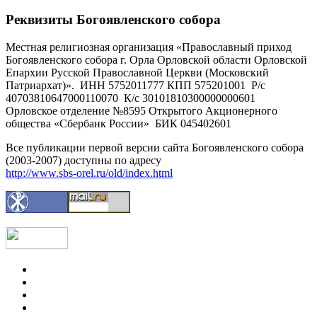
Реквизиты Богоявленского собора
Местная религиозная организация «Православный приход
Богоявленского собора г. Орла Орловской области Орловской
Епархии Русской Православной Церкви (Московский
Патриархат)». ИНН 5752011777 КПП 575201001 Р/с
40703810647000110070 К/с 30101810300000000601
Орловское отделение №8595 Открытого Акционерного
общества «Сбербанк России» БИК 045402601
Все публикации первой версии сайта Богоявленского собора
(2003-2007) доступны по адресу
http://www.sbs-orel.ru/old/index.html