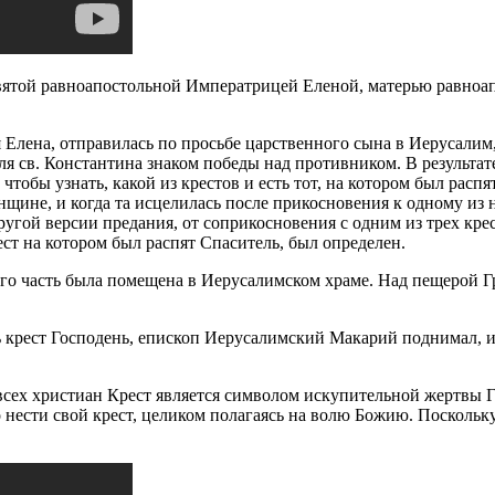
ятой равноапостольной Императрицей Еленой, матерью равноап
ая Елена, отправилась по просьбе царственного сына в Иерусали
 для св. Константина знаком победы над противником. В результ
 чтобы узнать, какой из крестов и есть тот, на котором был ра
ине, и когда та исцелилась после прикосновения к одному из н
гой версии предания, от соприкосновения с одним из трех крес
ст на котором был распят Спаситель, был определен.
его часть была помещена в Иерусалимском храме. Над пещерой Г
крест Господень, епископ Иерусалимский Макарий поднимал, или
всех христиан Крест является символом искупительной жертвы Г
нести свой крест, целиком полагаясь на волю Божию. Поскольк