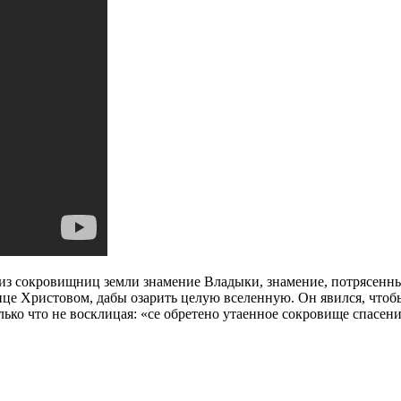
из сокровищниц земли знамение Владыки, знамение, потрясенн
е Христовом, дабы озарить целую вселенную. Он явился, чтобы 
ько что не восклицая: «се обретено утаенное сокровище спасени