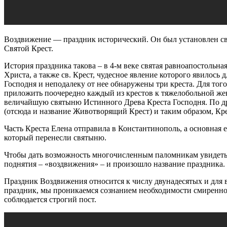
Воздвижение — праздник исторический. Он был установлен св
Святой Крест.
История праздника такова – в 4-м веке святая равноапостольн
Христа, а также св. Крест, чудесное явление которого явилось
Господня и неподалеку от нее обнаружены три креста. Для того
приложить поочередно каждый из крестов к тяжелобольной женщ
величайшую святыню Истинного Древа Креста Господня. По дру
(отсюда и название Животворящий Крест) и таким образом, Кре
Часть Креста Елена отправила в Константинополь, а основная 
который перенесли святыню.
Чтобы дать возможность многочисленным паломникам увидеть 
поднятия – «воздвижения» – и произошло название праздника.
Праздник Воздвижения относится к числу двунадесятых и для 
праздник, мы проникаемся сознанием необходимости смиренно 
соблюдается строгий пост.