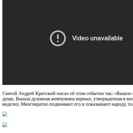
Святой Андрей Критский писал об этом событии так: «Вышло 
души. Вышла духовная жемчужина верных, утвержденная в венц
видели). Многократно поднимают его и показывают народу, тол