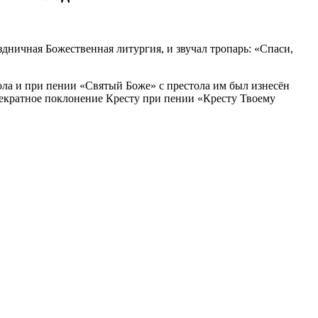
дничная Божественная литургия, и звучал тропарь: «Спаси,
ла и при пении «Святый Боже» с престола им был изнесён
оекратное поклонение Кресту при пении «Кресту Твоему