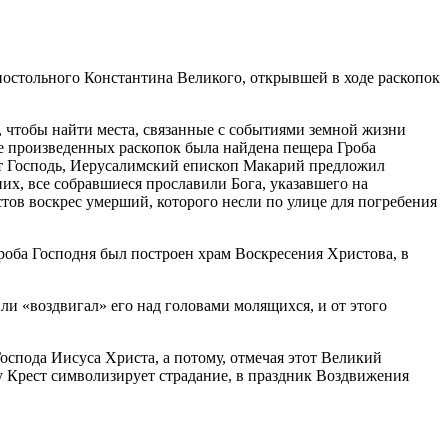
остольного Константина Великого, открывшей в ходе раскопок
м, чтобы найти места, связанные с событиями земной жизни
ате произведенных раскопок была найдена пещера Гроба
спят Господь, Иерусалимский епископ Макарий предложил
их, все собравшиеся прославили Бога, указавшего на
тов воскрес умерший, которого несли по улице для погребения
роба Господня был построен храм Воскресения Христова, в
 «воздвигал» его над головами молящихся, и от этого
оспода Иисуса Христа, а потому, отмечая этот Великий
у Крест символизирует страдание, в праздник Воздвижения