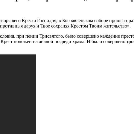
ворящего Креста Господня, в Богоявленском соборе прошла праз
опротивныя даруя и Твое сохраняя Крестом Твоим жительство».
ловия, при пении Трисвятого, было совершено каждение престо
я» Крест положен на аналой посреди храма. И было совершено тр