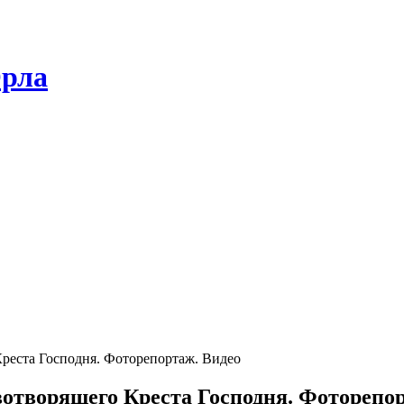
Орла
реста Господня. Фоторепортаж. Видео
отворящего Креста Господня. Фоторепор