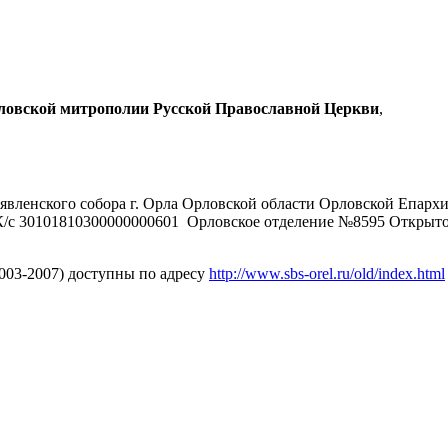
рловской митрополии Русской Православной Церкви
,
явленского собора г. Орла Орловской области Орловской Епарх
/с 30101810300000000601 Орловское отделение №8595 Открыт
2003-2007) доступны по адресу
http://www.sbs-orel.ru/old/index.html