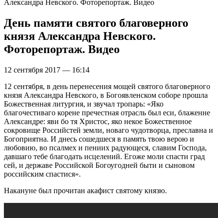
Александра Невского. Фоторепортаж. Видео
День памяти святого благоверного
князя Александра Невского.
Фоторепортаж. Видео
12 сентября 2017 — 16:14
12 сентября, в день перенесения мощей святого благоверного
князя Александра Невского, в Богоявленском соборе прошла
Божественная литургия, и звучал тропарь: «Яко
благочестиваго корене пречестная отрасль был еси, блаженне
Александре: яви бо тя Христос, яко некое Божественное
сокровище Российстей земли, новаго чудотворца, преславна и
Богоприятна. И днесь сошедшеся в память твою верою и
любовию, во псалмех и пениих радующеся, славим Господа,
давшаго тебе благодать исцелений. Егоже моли спасти град
сей, и державе Российской Богоугодней быти и сыновом
российским спастися».
Накануне был прочитан акафист святому князю.