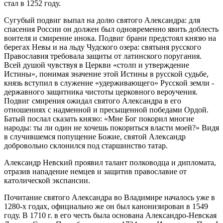
стал в 1252 году.
Сугубый подвиг выпал на долю святого Александра: для
спасения России он должен был одновременно явить доблесть
воителя и смирение инока. Подвиг брани предстоял князю на
берегах Невы и на льду Чудского озера: святыня русского
Православия требовала защиты от латинского поругания.
Всей душой чувствуя в Церкви «столп и утверждение
Истины», понимая значение этой Истины в русской судьбе,
князь вступил в служение «удерживающего» Русской земли -
державного защитника чистоты церковного вероучения.
Подвиг смирения ожидал святого Александра в его
отношениях с надменной и пресыщенной победами Ордой.
Батый послал сказать князю: «Мне Бог покорил многие
народы: ты ли один не хочешь покориться власти моей?» Видя
в случившемся попущение Божие, святой Александр
добровольно склонился под старшинство татар.
Александр Невский проявил талант полководца и дипломата,
отразив нападение немцев и защитив православие от
католической экспансии.
Почитание святого Александра во Владимире началось уже в
1280-х годах, официально же он был канонизирован в 1549
году. В 1710 г. в его честь была основана Александро-Невская