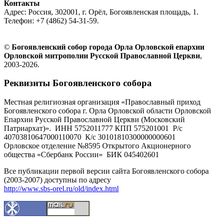
Контакты
Адрес: Россия, 302001, г. Орёл, Богоявленская площадь, 1.
Телефон: +7 (4862) 54-31-59.
©
Богоявленский собор города Орла Орловской епархии
Орловской митрополии Русской Православной Церкви
,
2003-2026.
Реквизиты Богоявленского собора
Местная религиозная организация «Православный приход
Богоявленского собора г. Орла Орловской области Орловской
Епархии Русской Православной Церкви (Московский
Патриархат)». ИНН 5752011777 КПП 575201001 Р/с
40703810647000110070 К/с 30101810300000000601
Орловское отделение №8595 Открытого Акционерного
общества «Сбербанк России» БИК 045402601
Все публикации первой версии сайта Богоявленского собора
(2003-2007) доступны по адресу
http://www.sbs-orel.ru/old/index.html