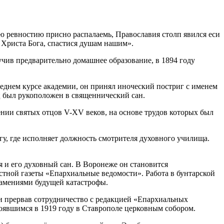
ою ревностию присно распалаемь, Православия столп явился еси
 Христа Бога, спастися душам нашим».
учив предварительно домашнее образование, в 1894 году
леднем курсе академии, он принял иноческий постриг с именем
яц был рукоположен в священнический сан.
ении святых отцов V-XV веков, на основе трудов которых был
гу, где исполняет должность смотрителя духовного училища.
я и его духовный сан. В Воронеже он становится
стной газеты «Епархиальные ведомости». Работа в бунтарской
знамениями будущей катастрофы.
 и прервав сотрудничество с редакцией «Епархиальных
тоявшимся в 1919 году в Ставрополе церковным собором.