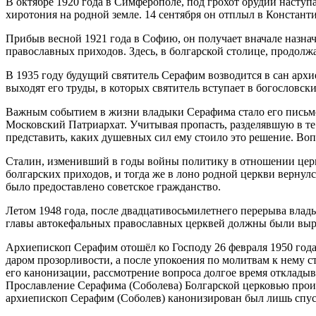
В октябре 1920 года в Симферополе, под грохот орудий насту
хиротония на родной земле. 14 сентября он отплыл в Констант
Прибыв весной 1921 года в Софию, он получает вначале назнач
православных приходов. Здесь, в болгарской столице, продолжа
В 1935 году будущий святитель Серафим возводится в сан архи
выходят его труды, в которых святитель вступает в богословс
Важным событием в жизни владыки Серафима стало его письмен
Московский Патриархат. Учитывая пропасть, разделявшую в те
представить, каких душевных сил ему стоило это решение. Воп
Сталин, изменивший в годы войны политику в отношении церк
болгарских приходов, и тогда же в лоно родной церкви вернул
было предоставлено советское гражданство.
Летом 1948 года, после двадцативосьмилетнего перерыва влад
главы автокефальных православных церквей должны были выр
Архиепископ Серафим отошёл ко Господу 26 февраля 1950 года
даром прозорливости, а после упокоения по молитвам к нему 
его канонизации, рассмотрение вопроса долгое время откладыв
Прославление Серафима (Соболева) Болгарской церковью произ
архиепископ Серафим (Соболев) канонизирован был лишь спуст