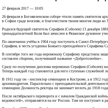
27 февраля 2017 — 10:05
26 февраля в Богоявленском соборе чтили память святителя ар
в Софии граде возсияв, и благочестием твоим многия люди ко
Родился будущий святитель Серафим (Соболев) 13 декабря 1881
тринадцатилетний Коля был зачислен в Рязанское духовное уч
По окончании учёбы в 1904 году поступить в Санкт-Петербург
Серафим, в честь угодника Божьего преподобного Серафима Сар
В сентябре того же года иеромонаху Серафиму предстояла защи
составлен сборник, получивший название «Добротолюбие».
Сразу по получении диплома иеромонах Серафим (Соболев) нап
Теперь каждый год становится для него ступенью служебной л
В 1911 году он - инспектор семинарии в Костроме, а в 1912 г
архимандритом. Параллельно с преподавательской деятельност
семинарии Должность ректора он занимает вплоть до 1918 года
После октябрьского переворота и с началом Гражданской войн
ведомостей», отправляется на юг России. Там он поступает в