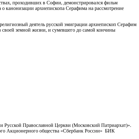
жествах, проходивших в Софии, демонстрировался фильм
са о канонизации архиепископа Серафима на рассмотрение
я религиозный деятель русской эмиграции архиепископ Серафим
в своей земной жизни, и сумевшего до самой кончины
ии Русской Православной Церкви (Московский Патриархат)».
ого Акционерного общества «Сбербанк России» БИК