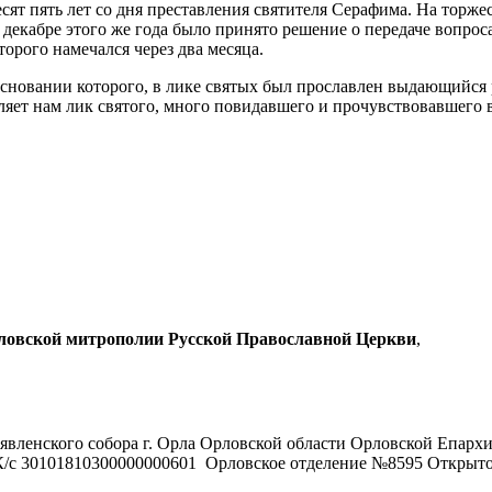
есят пять лет со дня преставления святителя Серафима. На тор
в декабре этого же года было принято решение о передаче вопро
орого намечался через два месяца.
 основании которого, в лике святых был прославлен выдающийс
ляет нам лик святого, много повидавшего и прочувствовавшего 
рловской митрополии Русской Православной Церкви
,
явленского собора г. Орла Орловской области Орловской Епарх
/с 30101810300000000601 Орловское отделение №8595 Открыт