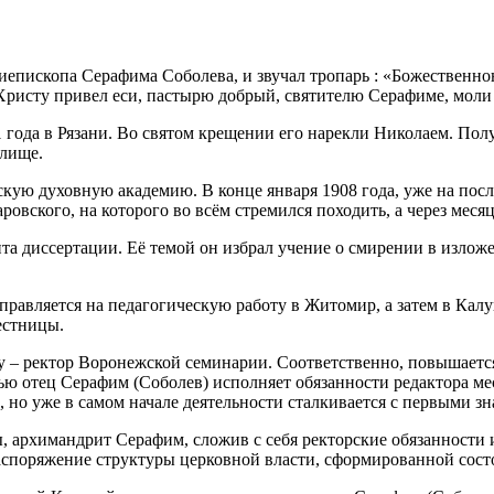
хиепископа Серафима Соболева, и звучал тропарь : «Божественн
 Христу привел еси, пастырю добрый, святителю Серафиме, моли
 года в Рязани. Во святом крещении его нарекли Николаем. Пол
илище.
скую духовную академию. В конце января 1908 года, уже на пос
овского, на которого во всём стремился походить, а через мес
та диссертации. Её темой он избрал учение о смирении в излож
равляется на педагогическую работу в Житомир, а затем в Калу
естницы.
оду – ректор Воронежской семинарии. Соответственно, повышаетс
ью отец Серафим (Соболев) исполняет обязанности редактора ме
, но уже в самом начале деятельности сталкивается с первыми 
ы, архимандрит Серафим, сложив с себя ректорские обязанности
 распоряжение структуры церковной власти, сформированной сос