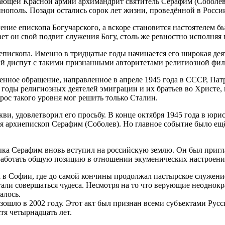
пающей Красной армии архимандрит святитель Серафим (Соболев)
инополь. Позади остались сорок лет жизни, проведённой в Росс
ение епископа Богучарского, а вскоре становится настоятелем 
ет он свой подвиг служения Богу, столь же ревностно исполняя 
епископа. Именно в тридцатые годы начинается его широкая деят
кий диспут с такими признанными авторитетами религиозной фило
ное обращение, направленное в апреле 1945 года в СССР, Патри
 годы религиозных деятелей эмиграции и их братьев во Христе
рос такого уровня мог решить только Сталин.
ви, удовлетворил его просьбу. В конце октября 1945 года в юр
ся архиепископ Серафим (Соболев). Но главное событие было ещ
ыка Серафим вновь вступил на российскую землю. Он был пригла
аботать общую позицию в отношении экуменических настроений
 в Софии, где до самой кончины продолжал пастырское служение
стали совершаться чудеса. Несмотря на то что верующие неодно
алось.
ошло в 2002 году. Этот акт был признан всеми субъектами Русс
я четырнадцать лет.