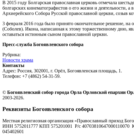
В 2015 году Болгарская православная церковь отмечала шестьд
болгарских кинематографистов о его жизни и деятельности, а 
Архиерейского Собора Русской православной церкви, созыв кот
3 февраля 2016 года было принято окончательное решение, на
(Соболев). Икона, написанная к этому торжественному дню, яв
оставаться истинным сыном православной церкви.
Пресс-служба Богоявленского собора
Рубрика:
Новости храма
Контакты
Адрес: Россия, 302001, г. Орёл, Богоявленская площадь, 1.
Телефон: +7 (4862) 54-31-59.
©
Богоявленский собор города Орла Орловской епархии О
2003-2026.
Реквизиты Богоявленского собора
Местная религиозная организация «Православный приход Бого
ИНН 5752011777 КПП 575201001 Р/с 40703810647000110070 К
045402601