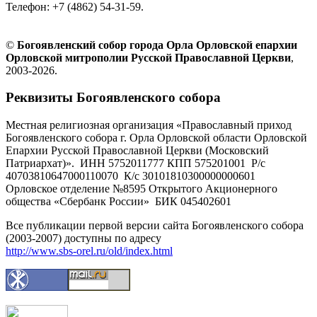
Телефон: +7 (4862) 54-31-59.
©
Богоявленский собор города Орла Орловской епархии
Орловской митрополии Русской Православной Церкви
,
2003-2026.
Реквизиты Богоявленского собора
Местная религиозная организация «Православный приход
Богоявленского собора г. Орла Орловской области Орловской
Епархии Русской Православной Церкви (Московский
Патриархат)». ИНН 5752011777 КПП 575201001 Р/с
40703810647000110070 К/с 30101810300000000601
Орловское отделение №8595 Открытого Акционерного
общества «Сбербанк России» БИК 045402601
Все публикации первой версии сайта Богоявленского собора
(2003-2007) доступны по адресу
http://www.sbs-orel.ru/old/index.html