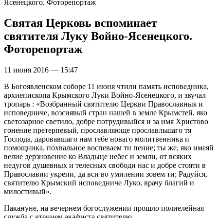
Ясенецкого. Фоторепортаж
Святая Церковь вспоминает
святителя Луку Войно-Ясенецкого.
Фоторепортаж
11 июня 2016 — 15:47
В Богоявленском соборе 11 июня чтили память исповедника,
архиепископа Крымского Луки Войно-Ясенецкого, и звучал
тропарь : «Возбранный святителю Церкви Православныя и
исповедниче, возсиявый стран нашей в земле Крымстей, яко
светозарное светило, добре потрудивыйся и за имя Христово
гонение претерпевый, прославляюще прославльшаго тя
Господа, даровавшаго нам тебе новаго молитвенника и
помощника, похвальное воспеваем ти пение; ты же, яко имеяй
велие дерзновение ко Владыце небес и земли, от всяких
недугов душевных и телесных свободи нас и добре стояти в
Православии укрепи, да вси во умилении зовем ти; Радуйся,
святителю Крымский исповедниче Луко, врачу благий и
милостивый».
Накануне, на вечернем богослужении прошло полиелейная
служба с чтением акафиста святителю.