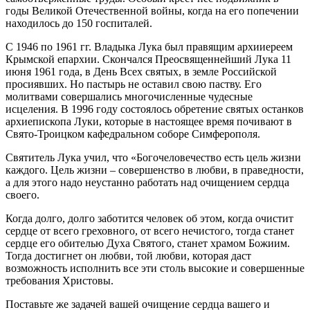
годы Великой Отечественной войны, когда на его попечении
находилось до 150 госпиталей.
С 1946 по 1961 гг. Владыка Лука был правящим архииереем
Крымской епархии. Скончался Преосвященнейший Лука 11
июня 1961 года, в День Всех святых, в земле Российской
просиявших. Но пастырь не оставил свою паству. Его
молитвами совершались многочисленные чудесные
исцеления. В 1996 году состоялось обретение святых останков
архиепископа Луки, которые в настоящее время почивают в
Свято-Троицком кафедральном соборе Симферополя.
Святитель Лука учил, что «Богочеловечество есть цель жизни
каждого. Цель жизни – совершенство в любви, в праведности,
а для этого надо неустанно работать над очищением сердца
своего.
Когда долго, долго заботится человек об этом, когда очистит
сердце от всего греховного, от всего нечистого, тогда станет
сердце его обителью Духа Святого, станет храмом Божиим.
Тогда достигнет он любви, той любви, которая даст
возможность исполнить все эти столь высокие и совершенные
требования Христовы.
Поставьте же задачей вашей очищение сердца вашего и