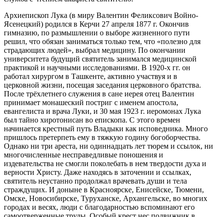
Архиепископ Лука (в миру Валентин Феликсович Войно-
Ясенецкий) родился в Керчи 27 апреля 1877 г. Окончив
гимназию, по размышлении о выборе жизненного пути
решил, что обязан заниматься только тем, что «полезно для
страдающих людей», выбрал медицину. По окончании
университета будущий святитель занимался медицинской
практикой и научными исследованиями. В 1920-х гг. он
работал хирургом в Ташкенте, активно участвуя и в
церковной жизни, посещая заседания церковного братства.
После трёхлетнего служения в сане иерея отец Валентин
принимает монашеский постриг с именем апостола,
евангелиста и врача Луки, и 30 мая 1923 г. иеромонах Лука
был тайно хиротонисан во епископа. С этого времен
начинается крестный путь Владыки как исповедника. Много
пришлось претерпеть ему в тяжкую годину богоборчества.
Однако ни три ареста, ни одиннадцать лет тюрем и ссылок, ни
многочисленные несправедливые поношения и
издевательства не смогли поколебать в нем твердости духа и
верности Христу. Даже находясь в заточении и ссылках,
святитель неустанно продолжал врачевать души и тела
страждущих. И доныне в Красноярске, Енисейске, Тюмени,
Омске, Новосибирске, Туруханске, Архангельске, во многих
городах и весях, люди с благодарностью вспоминают его
самоотверженные труды. Особый крест нес подвижник в