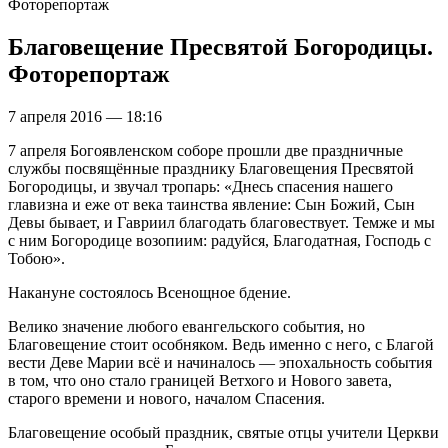
Фоторепортаж
Благовещение Пресвятой Богородицы.
Фоторепортаж
7 апреля 2016 — 18:16
7 апреля Богоявленском соборе прошли две праздничные
службы посвящённые празднику Благовещения Пресвятой
Богородицы, и звучал тропарь: «Днесь спасения нашего
главизна и еже от века таинства явление: Сын Божий, Сын
Девы бывает, и Гавриил благодать благовествует. Темже и мы
с ним Богородице возопиим: радуйся, Благодатная, Господь с
Тобою».
Накануне состоялось Всенощное бдение.
Велико значение любого евангельского события, но
Благовещение стоит особняком. Ведь именно с него, с Благой
вести Деве Марии всё и начиналось — эпохальность события
в том, что оно стало границей Ветхого и Нового завета,
старого времени и нового, началом Спасения.
Благовещение особый праздник, святые отцы учители Церкви