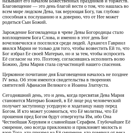
называют его началом Божественных праздников и торжеств.
Благовещение — это день благой вести о том, что нашлась во
всем мире людском Дева, так верующая Богу, так глубоко
способная к послушанию и к доверию, что от Нее может
родиться Сын Божий.
Зарождение Богомладенца в чреве Девы Богородицы стало
воплощением Бога Слова, и именно в этот день Бог
вочеловечился и поселился среди людей. Архангел Гавриил
явился Марии не только для того, чтобы возвестить Ей то, что
Бог избрал Ее своей Матерью, но и за тем, чтобы испросить
Её согласие на это. Поэтому, согласившись исполнить волю
Божию, Дева Мария стала соучастницей нашего спасения.
Церковное почитание дня Благовещения началось не позднее
IV века. Об этом имеются свидетельства в творениях
святителей Афанасия Великого и Иоанна Златоуста.
Сегодняшний день, это и день, когда пресвятая Дева Мария
становится Матерью Божией, в Её лице род человеческий
получает заступницу усердную и ходатаицу нашу перед
Богом. И кто может усомниться, что Её молитвы, что Её
прошения пред Богом будут отвергнуты Им, ибо Она
Честнейшая Херувим и славнейшая Серафим. Глубочайшее Её
смирение, оно всегда приклоняло и приклоняет милость и
взор Того, кто призрел на Её смирение, кто помянул от века