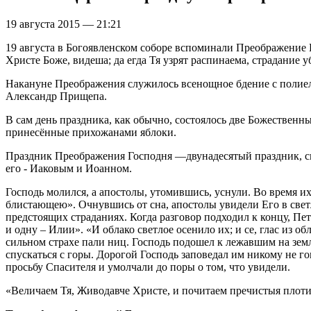
19 августа 2015 — 21:21
19 августа в Богоявленском соборе вспоминали Преображение Г
Христе Боже, видеша; да егда Тя узрят распинаема, страдание 
Накануне Преображения служилось всенощное бдение с полиеле
Александр Прищепа.
В сам день праздника, как обычно, состоялось две Божествен
принесённые прихожанами яблоки.
Праздник Преображения Господня —двунадесятый праздник, свя
его - Иаковым и Иоанном.
Господь молился, а апостолы, утомившись, уснули. Во время их
блистающею». Очнувшись от сна, апостолы увидели Его в свет
предстоящих страданиях. Когда разговор подходил к концу, Пет
и одну – Илии». «И облако светлое осенило их; и се, глас из
сильном страхе пали ниц. Господь подошел к лежавшим на земле
спускаться с горы. Дорогой Господь заповедал им никому не го
просьбу Спасителя и умолчали до поры о том, что увидели.
«Величаем Тя, Живодавче Христе, и почитаем пречистыя плот