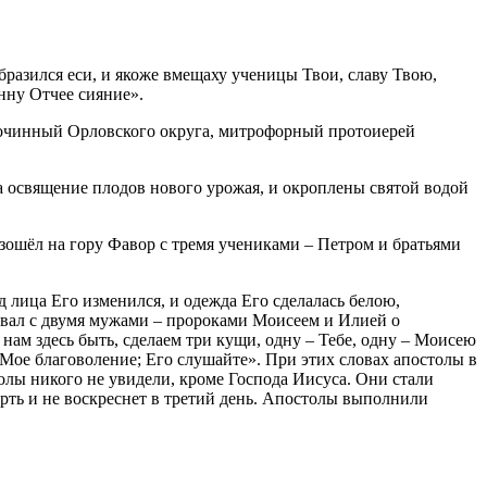
бразился еси, и якоже вмещаху ученицы Твои, славу Твою,
инну Отчее сияние».
агочинный Орловского округа, митрофорный протоиерей
а освящение плодов нового урожая, и окроплены святой водой
ошёл на гору Фавор с тремя учениками – Петром и братьями
д лица Его изменился, и одежда Его сделалась белою,
овал с двумя мужами – пророками Моисеем и Илией о
нам здесь быть, сделаем три кущи, одну – Тебе, одну – Моисею
 Мое благоволение; Его слушайте». При этих словах апостолы в
толы никого не увидели, кроме Господа Иисуса. Они стали
ерть и не воскреснет в третий день. Апостолы выполнили