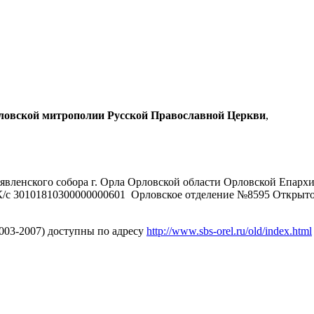
рловской митрополии Русской Православной Церкви
,
явленского собора г. Орла Орловской области Орловской Епарх
/с 30101810300000000601 Орловское отделение №8595 Открыт
2003-2007) доступны по адресу
http://www.sbs-orel.ru/old/index.html