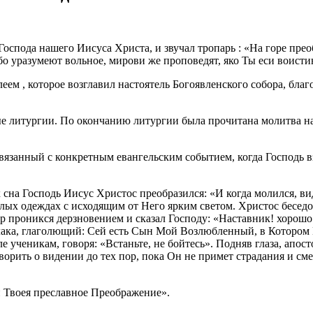
оспода нашего Иисуса Христа, и звучал тропарь : «На горе прео
убо уразумеют вольное, мирови же проповедят, яко Ты еси воист
ем , которое возглавил настоятель Богоявленского собора, бл
ные литургии. По окончанию литургии была прочитана молитва н
занный с конкретным евангельским событием, когда Господь вз
 сна Господь Иисус Христос преобразился: «И когда молился, ви
лых одеждах с исходящим от Него ярким светом. Христос бесед
р проникся дерзновением и сказал Господу: «Наставник! хорошо 
 облака, глаголющий: Сей есть Сын Мой Возлюбленный, в Котором
 ученикам, говоря: «Встаньте, не бойтесь». Подняв глаза, апос
ворить о видении до тех пор, пока Он не примет страдания и см
и Твоея преславное Преображение».