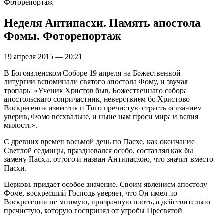
Фоторепортаж
Неделя Антипасхи. Память апостола
Фомы. Фоторепортаж
19 апреля 2015 — 20:21
В Богоявленском Соборе 19 апреля на Божественной
литургии вспоминали святого апостола Фому, и звучал
тропарь: «Ученик Христов быв, Божественнаго собора
апостольскаго сопричастник, неверствием бо Христово
Воскресение известив и Того пречистую страсть осязанием
уверив, Фомо всехвальне, и ныне нам проси мира и велия
милости».
С древних времен восьмой день по Пасхе, как окончание
Светлой седмицы, праздновался особо, составлял как бы
замену Пасхи, оттого и назван Антипасхою, что значит вместо
Пасхи.
Церковь придает особое значение. Своим явлением апостолу
Фоме, воскресший Господь уверяет, что Он имел по
Воскресении не мнимую, призрачную плоть, а действительно
пречистую, которую воспринял от утробы Пресвятой