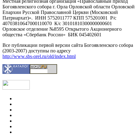
Местная религиозная организация «Православный приход
Богоявленского собора г. Орла Орловской области Орловской
Епархии Русской Православной Церкви (Московский
Патриархат)». ИНН 5752011777 КПП 575201001 Р/с
40703810647000110070 К/с 30101810300000000601
Орловское отделение №8595 Открытого Акционерного
общества «Сбербанк России» БИК 045402601
Все публикации первой версии сайта Богоявленского собора
(2003-2007) доступны по адресу
http://www.sbs-orel.ru/old/index.html