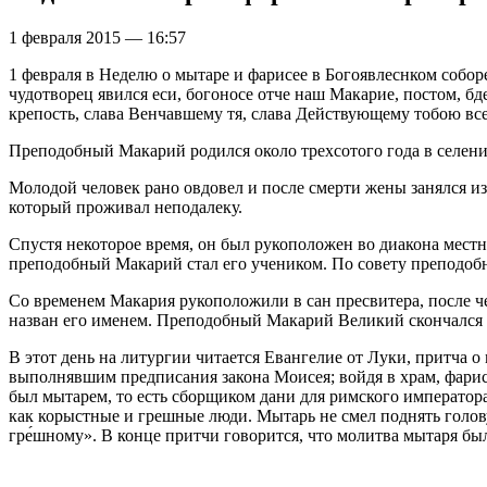
1 февраля 2015 — 16:57
1 февраля в Неделю о мытаре и фарисее в Богоявлеснком собор
чудотворец явился еси, богоносе отче наш Макарие, постом, 
крепость, слава Венчавшему тя, слава Действующему тобою вс
Преподобный Макарий родился около трехсотого года в селен
Молодой человек рано овдовел и после смерти жены занялся и
который проживал неподалеку.
Спустя некоторое время, он был рукоположен во диакона мест
преподобный Макарий стал его учеником. По совету преподобн
Со временем Макария рукоположили в сан пресвитера, после 
назван его именем. Преподобный Макарий Великий скончался в
В этот день на литургии читается Евангелие от Луки, притча 
выполнявшим предписания закона Моисея; войдя в храм, фарис
был мытарем, то есть сборщиком дани для римского император
как корыстные и грешные люди. Мытарь не смел поднять голову,
гре́шному». В конце притчи говорится, что молитва мытаря бы