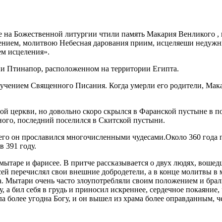
е на Божественной литургии чтили память Макария Венликого , 
бдением, молитвою Небесная дарования приим, исцеляеши недуж
ем исцеления».
ии Птинапор, расположенном на территории Египта.
зучением Священного Писания. Когда умерли его родители, Мака
ной церкви, но довольно скоро скрылся в Фаранской пустыне в 
ого, последний поселился в Скитской пустыни.
чего он прославился многочисленными чудесами.Около 360 года
 391 году.
о мытаре и фарисее. В притче рассказывается о двух людях, вош
ей перечислял свои внешние добродетели, а в конце молитвы в
а. Мытари очень часто злоупотребляли своим положением и брал
 а бил себя в грудь и приносил искреннее, сердечное покаяние, ч
ла более угодна Богу, и он вышел из храма более оправданным,