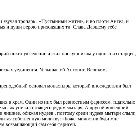
и звучал тропарь : «Пустынный житель, и во плоти Ангел, и
ныя и души верою приходящих ти. Слава Давшему тебе
рий покинул селение и стал послушником у одного из старцев,
поисках уединения. Услышав об Антонии Великом,
 преподобный основал монастырь, который впоследствии был
едших в храм. Один из них был ревностным фарисеем, тщательно
 мыслях унизил стоящего рядом мытаря. А другой вошедший
и лишнее, обижая иудеев , поэтому среди иудеев мытари слыли
итая собственную молитву: «Бо́же, ми́лостив бу́ди мне
 чем возвышающий сам себя фарисей.