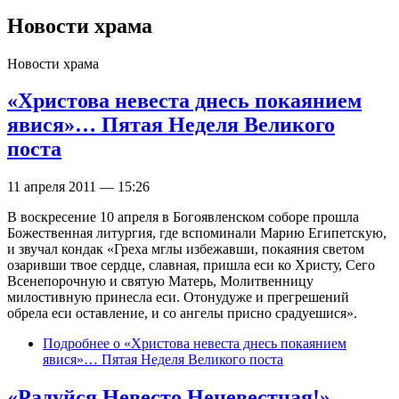
Новости храма
Новости храма
«Христова невеста днесь покаянием
явися»… Пятая Неделя Великого
поста
11 апреля 2011 — 15:26
В воскресение 10 апреля в Богоявленском соборе прошла
Божественная литургия, где вспоминали Марию Египетскую,
и звучал кондак «Греха мглы избежавши, покаяния светом
озаривши твое сердце, славная, пришла еси ко Христу, Сего
Всенепорочную и святую Матерь, Молитвенницу
милостивную принесла еси. Отонудуже и прегрешений
обрела еси оставление, и со ангелы присно срадуешися».
Подробнее
о «Христова невеста днесь покаянием
явися»… Пятая Неделя Великого поста
«Радуйся Невесто Неневестная!»