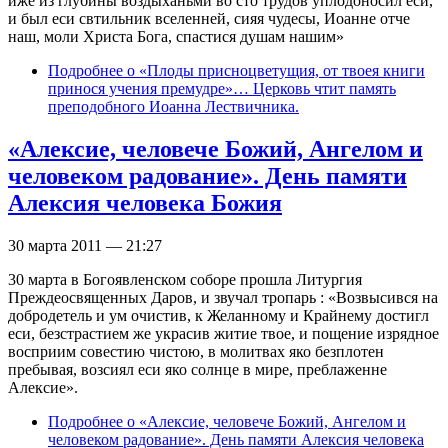
иже из глубины воздыханьми во сто трудов уплодоносил еси,
и был еси свтильник вселенней, сияя чудесы, Иоанне отче
наш, моли Христа Бога, спастися душам нашим»
Подробнее
о «Плоды присноцветущия, от твоея книги
принося учения премудре»… Церковь чтит память
преподобного Иоанна Лествичника.
«Алексие, человече Божий, Ангелом и
человеком радование». День памяти
Алексия человека Божия
30 марта 2011 — 21:27
30 марта в Богоявленском соборе прошла Литургия
Преждеосвященных Даров, и звучал тропарь : «Возвысився на
добродетель и ум очистив, к Желанному и Крайнему достигл
еси, безстрастием же украсив житие твое, и пощение изрядное
восприим совестию чистою, в молитвах яко безплотен
пребывая, возсиял еси яко солнце в мире, преблаженне
Алексие».
Подробнее
о «Алексие, человече Божий, Ангелом и
человеком радование». День памяти Алексия человека