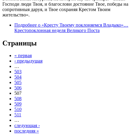
Господи люди Твоя, и благослови достояние Твое, победы на
сопротивныя даруя, и Твое сохраняя Крестом Твоим
жительство».
Подробнее
о «Кресту Твоему поклоняемся Владыко»…
Крестопоклонная неделя Великого Поста
Страницы
« первая
‹ предыдущая
…
503
504
505
506
507
508
509
510
511
…
следующая ›
последняя »