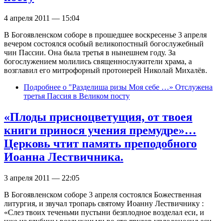
4 апреля 2011 — 15:04
В Богоявленском соборе в прошедшее воскресенье 3 апреля
вечером состоялся особый великопостный богослужебный
чин Пассии. Она была третья в нынешнем году. За
богослужением молились священнослужители храма, а
возглавил его митрофорный протоиерей Николай Михалёв.
Подробнее
о "Разделиша ризы Моя себе …» Отслужена
третья Пассия в Великом посту
«Плоды присноцветущия, от твоея
книги принося учения премудре»…
Церковь чтит память преподобного
Иоанна Лествичника.
3 апреля 2011 — 22:05
В Богоявленском соборе 3 апреля состоялся Божественная
литургия, и звучал тропарь святому Иоанну Лествичнику :
«Слез твоих теченьми пустыни безплодное возделал еси, и