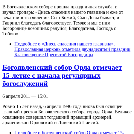
В Богоявленском соборе прошла праздничная служба, и
звучал тропарь: «Днесь спасения нашего главизна и еже от
века таинства явление: Сын Божий, Сын Девы бывает, и
Гавриил благодать благовествует. Темже и мы с ним
Богородице возопиим: радуйся, Благодатная, Господь с
Тобою».
Подробнее
о «Днесь спасения нашего главизна».
Православная церковь отметила двунадесятый праздник
Благовещение Пресвятой Богородицы
Богоявленский собор Орла отмечает
15-летие с начала регулярных
богослужений
6 апреля 2011 — 15:01
Ровно 15 лет назад, 6 апреля 1996 года вновь был освящён
главный престол Богоявленского собора города Орла. Великое
освящение совершил тогдашний правящий архиерей,
архиепископ Орловский и Ливенский Паисий.
Подробнее
о Богоявленский собор Орла отмечает 15-