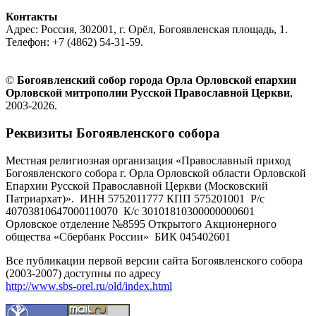
Контакты
Адрес: Россия, 302001, г. Орёл, Богоявленская площадь, 1.
Телефон: +7 (4862) 54-31-59.
©
Богоявленский собор города Орла Орловской епархии
Орловской митрополии Русской Православной Церкви
,
2003-2026.
Реквизиты Богоявленского собора
Местная религиозная организация «Православный приход
Богоявленского собора г. Орла Орловской области Орловской
Епархии Русской Православной Церкви (Московский
Патриархат)». ИНН 5752011777 КПП 575201001 Р/с
40703810647000110070 К/с 30101810300000000601
Орловское отделение №8595 Открытого Акционерного
общества «Сбербанк России» БИК 045402601
Все публикации первой версии сайта Богоявленского собора
(2003-2007) доступны по адресу
http://www.sbs-orel.ru/old/index.html