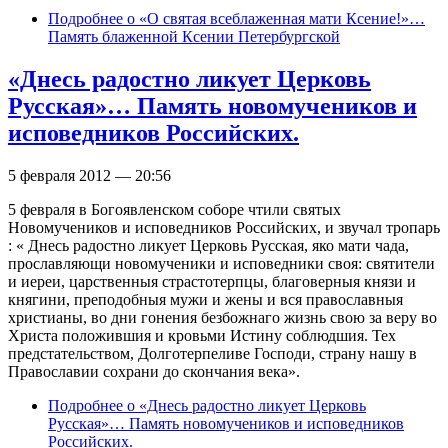
Подробнее
о «О святая всеблаженная мати Ксение!»…
Память блаженной Ксении Петербургской
«Днесь радостно ликует Церковь
Русская»… Память новомучеников и
исповедников Российских.
5 февраля 2012 — 20:56
5 февраля в Богоявленском соборе чтили святых
Новомучеников и исповедников Российских, и звучал тропарь
: « Днесь радостно ликует Церковь Русская, яко мати чада,
прославляющи новомученики и исповедники своя: святители
и иереи, царственныя страстотерпцы, благоверныя князи и
княгини, преподобныя мужи и жены и вся православныя
христианы, во дни гонения безбожнаго жизнь свою за веру во
Христа положившия и кровьми Истину соблюдшия. Тех
предстательством, Долготерпеливе Господи, страну нашу в
Православии сохрани до скончания века».
Подробнее
о «Днесь радостно ликует Церковь
Русская»… Память новомучеников и исповедников
Российских.