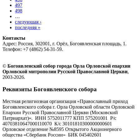
497
498
…
следующая ›
последняя »
Контакты
Адрес: Россия, 302001, г. Орёл, Богоявленская площадь, 1.
Телефон: +7 (4862) 54-31-59.
©
Богоявленский собор города Орла Орловской епархии
Орловской митрополии Русской Православной Церкви
,
2003-2026.
Реквизиты Богоявленского собора
Местная религиозная организация «Православный приход
Богоявленского собора г. Орла Орловской области Орловской
Епархии Русской Православной Церкви (Московский
Патриархат)». ИНН 5752011777 КПП 575201001 Р/с
40703810647000110070 К/с 30101810300000000601
Орловское отделение №8595 Открытого Акционерного
общества «Сбербанк России» БИК 045402601