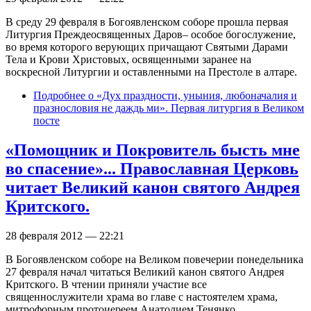
В среду 29 февраля в Богоявленском соборе прошла первая
Литургия Преждеосвященных Даров– особое богослужение,
во время которого верующих причащают Святыми Дарами
Тела и Крови Христовых, освященными заранее на
воскресной Литургии и оставленными на Престоле в алтаре.
Подробнее
о «Дух праздности, уныния, любоначалия и
празнословия не даждь ми». Первая литургия в Великом
посте
«Помощник и Покровитель бысть мне
во спасение»... Православная Церковь
читает Великий канон святого Андрея
Критского.
28 февраля 2012 — 22:21
В Богоявленском соборе на Великом повечерии понедельника
27 февраля начал читаться Великий канон святого Андрея
Критского. В чтении приняли участие все
священнослужители храма во главе с настоятелем храма,
митрофорным протоиереем Анатолием Тенянко.