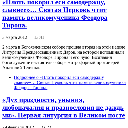
«Плоть покорил еси самодержцу,
славнее»… Святая Церковь чтит
память великомученика Феодора
Тирона.
3 марта 2012 — 13:41
2 марта в Богоявленском соборе прошла вторая на этой неделе
Литургия Преждеосвященных Даров, на которой вспоминали
великомученика Феодора Тирона и его чудо. Возглавил
богослужение настоятель собора митрофорный протоиерей
Анатолий Тенянко.
Подробнее
о «Плоть покорил еси самодержцу,
славнее»… Святая Церковь чтит память великомученика
Феодора Тирона.
«Дух праздности, уныния,
любоначалия и празнословия не даждь
ми». Первая литургия в Великом посте
29 февраля 2012 — 22:22