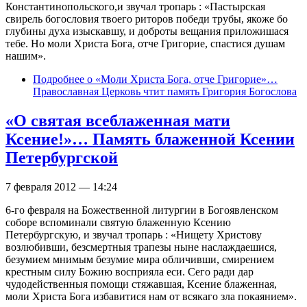
Константинопольского,и звучал тропарь : «Пастырская
свирель богословия твоего риторов победи трубы, якоже бо
глубины духа изыскавшу, и доброты вещания приложишася
тебе. Но моли Христа Бога, отче Григорие, спастися душам
нашим».
Подробнее
о «Моли Христа Бога, отче Григорие»…
Православная Церковь чтит память Григория Богослова
«О святая всеблаженная мати
Ксение!»… Память блаженной Ксении
Петербургской
7 февраля 2012 — 14:24
6-го февраля на Божественной литургии в Богоявленском
соборе вспоминали святую блаженную Ксению
Петербургскую, и звучал тропарь : «Нищету Христову
возлюбивши, безсмертныя трапезы ныне наслаждаешися,
безумием мнимым безумие мира обличивши, смирением
крестным силу Божию восприяла еси. Сего ради дар
чудодейственныя помощи стяжавшая, Ксение блаженная,
моли Христа Бога избавитися нам от всякаго зла покаянием».