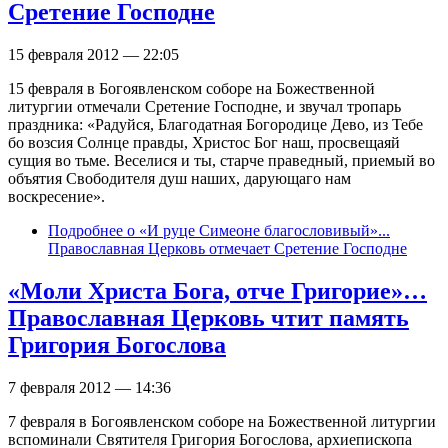
Сретение Господне
15 февраля 2012 — 22:05
15 февраля в Богоявленском соборе на Божественной
литургии отмечали Сретение Господне, и звучал тропарь
праздника: «Радуйся, Благодатная Богородице Дево, из Тебе
бо возсия Солнце правды, Христос Бог наш, просвещаяй
сущия во тьме. Веселися и ты, старче праведный, приемый во
объятия Свободителя душ наших, дарующаго нам
воскресение».
Подробнее
о «И руце Симеоне благословивый»...
Православная Церковь отмечает Сретение Господне
«Моли Христа Бога, отче Григорие»…
Православная Церковь чтит память
Григория Богослова
7 февраля 2012 — 14:36
7 февраля в Богоявленском соборе на Божественной литургии
вспоминали Святителя Григория Богослова, архиепископа