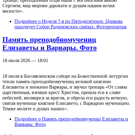
Троице, преподобный отцы наши с Богоносным аввою
Сергием, мир мирови даровати и душам нашим велия
милости».
Подробнее
о Неделя 7-я по Пятидесятнице. Церковь
празднует Собор Радонежских святых. Фоторепортаж
Память преподобномучениц
Елизаветы и Варвары. Фото
18 июля 2026 — 18:01
18 июля в Богоявленском соборе на Божественной литургии
чтили память преподобномучениц великой княгини
Елизаветы и инокини Варвары, и звучал тропарь «От славы
царственныя, вземши крест Христов, прешла еси к славе
небесней, молящися за врагов, и обрела еси радость вечную,
святая мученице княгине Елисавето, с Варварою мученицею.
Темже молите о душах наших».
Подробнее
о Память преподобномучениц Елизаветы и
Варвары. Фото