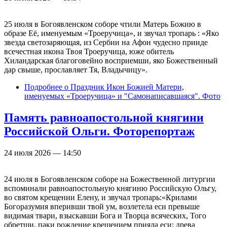
25 июля в Богоявленском соборе чтили Матерь Божию в
образе Её, именуемым «Троеручица», и звучал тропарь : «Яко
звезда светозаряющая, из Сербии на Афон чудесно прииде
всечестная икона Твоя Троеручица, юже обитель
Хиландарская благоговейно восприемши, яко Божественный
дар свыше, прославляет Тя, Владычицу».
Подробнее
о Праздник Икон Божией Матери,
именуемых «Троеручица» и "Самонаписавшаяся". Фото
Память равноапостольной княгини
Российской Ольги. Фоторепортаж
24 июля 2026 — 14:50
24 июля в Богоявленском соборе на Божественной литургии
вспоминали равноапостольную княгиню Российскую Ольгу,
во святом крещении Елену, и звучал тропарь:«Крилами
Богоразумия вперивши твой ум, возлетела еси превыше
видимая твари, взыскавши Бога и Творца всяческих, Того
обретши, паки рождение крещением прияла еси: древа