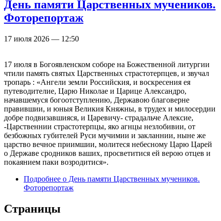
День памяти Царственных мучеников.
Фоторепортаж
17 июля 2026 — 12:50
17 июля в Богоявленском соборе на Божественной литургии
чтили память святых Царственных страстотерпцев, и звучал
тропарь : «Ангели земли Российския, и воскресения ея
путеводителие, Царю Николае и Царице Александро,
начавшемуся богоотступлению, Державою благоверне
правившии, и юныя Великия Княжны, в трудех и милосердии
добре подвизавшияся, и Царевичу- страдальче Алексие,
-Царственнии страстотерпцы, яко агнцы незлобивии, от
безбожных губителей Руси мучимии и закланнии, ныне же
царство вечное приимшии, молитеся небесному Царю Царей
о Державе сродников ваших, просветитися ей верою отцев и
покаянием паки возродитися».
Подробнее
о День памяти Царственных мучеников.
Фоторепортаж
Страницы