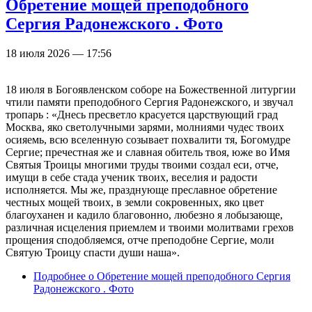
Обретение мощей преподобного
Сергия Радонежского . Фото
18 июля 2026 — 17:56
18 июля в Богоявленском соборе на Божественной литургии
чтили памяти преподобного Сергия Радонежского, и звучал
тропарь : «Днесь пресветло красуется царствующий град
Москва, яко светолучными зарями, молниями чудес твоих
осияемь, всю вселенную созывает похвалити тя, Богомудре
Сергие; пречестная же и славная обитель твоя, юже во Имя
Святыя Троицы многими труды твоими создал еси, отче,
имущи в себе стада ученик твоих, веселия и радости
исполняется. Мы же, празднующе преславное обре­тение
честных мощей твоих, в земли со­кровенных, яко цвет
благоуханен и кадило благовонно, любезно я лобызающе,
различная исцеления приемлем и твоими молитвами грехов
прощения сподобляемся, отче преподобне Сергие, моли
Святую Троицу спасти души наша».
Подробнее
о Обретение мощей преподобного Сергия
Радонежского . Фото