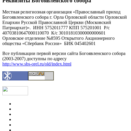
Реквизиты Богоявленского собора
Местная религиозная организация «Православный приход
Богоявленского собора г. Орла Орловской области Орловской
Епархии Русской Православной Церкви (Московский
Патриархат)». ИНН 5752011777 КПП 575201001 Р/с
40703810647000110070 К/с 30101810300000000601
Орловское отделение №8595 Открытого Акционерного
общества «Сбербанк России» БИК 045402601
Все публикации первой версии сайта Богоявленского собора
(2003-2007) доступны по адресу
http://www.sbs-orel.ru/old/index.html