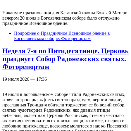
Накануне празднования дня Казанской иконы Божьей Матери
вечером 20 июля в Богоявленском соборе было отслужено
праздничное Всенощное бдение.
Подробнее
о Праздничное Всенощное бдение в
Богоявленском соборе. Фоторепортаж
Неделя 7-я по Пятидесятнице. Церковь
празднует Собор Радонежских святых.
Фоторепортаж
19 июля 2026 — 17:36
19 июля в Богоявленском соборе чтили Радонежских святых,
и звучал тропарь : «Днесь светло празднуем, вернии людие,
преславныя Троицкия обители торжество: се бо велий собор
святых чудотворцев Радонежских, яко дивныя птицы
небесныя, являет нам Церковь Российская, стезями честнаго
их жития шествовати всех призывающи, к нимже, с верою и
любовию притекающе, воззовем: молитеся о нас ко Пресвятей