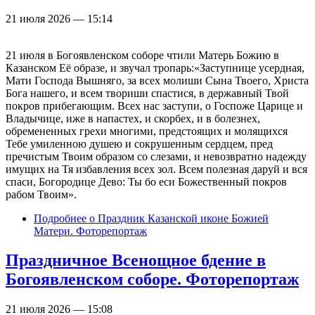
21 июля 2026 — 15:14
21 июля в Богоявленском соборе чтили Матерь Божию в
Казанском Её образе, и звучал тропарь:«Заступнице усердная,
Мати Господа Вышняго, за всех молиши Сына Твоего, Христа
Бога нашего, и всем твориши спастися, в державный Твой
покров прибегающим. Всех нас заступи, о Госпоже Царице и
Владычице, иже в напастех, и скорбех, и в болезнех,
обремененных грехи многими, предстоящих и молящихся
Тебе умиленною душею и сокрушенным сердцем, пред
пречистым Твоим образом со слезами, и невозвратно надежду
имущих на Тя избавления всех зол. Всем полезная даруй и вся
спаси, Богородице Дево: Ты бо еси Божественный покров
рабом Твоим».
Подробнее
о Праздник Казанской иконе Божией
Матери. Фоторепортаж
Праздничное Всенощное бдение в
Богоявленском соборе. Фоторепортаж
21 июля 2026 — 15:08