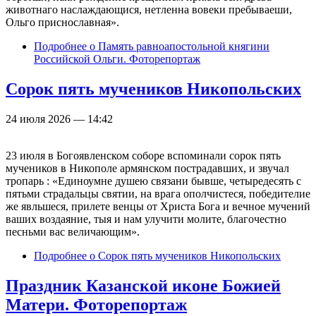
животнаго наслаждающися, нетленна вовеки пребываеши,
Ольго приснославная».
Подробнее
о Память равноапостольной княгини
Российской Ольги. Фоторепортаж
Сорок пять мучеников Никопольских
24 июля 2026 — 14:42
23 июля в Богоявленском соборе вспоминали сорок пять
мучеников в Никополе армянском пострадавших, и звучал
тропарь : «Единоумне душею связани бывше, четыредесять с
пятьми страдальцы святии, на врага ополчистеся, победителие
же явльшеся, прилете венцы от Христа Бога и вечное мучений
ваших воздаяние, тыя и нам улучити молите, благочестно
песньми вас величающим».
Подробнее
о Сорок пять мучеников Никопольских
Праздник Казанской иконе Божией
Матери. Фоторепортаж