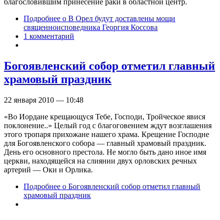
благословившим принесение раки в областной центр.
Подробнее
о В Орел будут доставлены мощи
священноисповедника Георгия Коссова
1 комментарий
Богоявленский собор отметил главный
храмовый праздник
22 января 2010 — 10:48
«Во Иордане крещающуся Тебе, Господи, Тройческое явися
поклонение..» Целый год с благоговением ждут возглашения
этого тропаря прихожане нашего храма. Крещение Господне
для Богоявленского собора — главный храмовый праздник.
День его основного престола. Не могло быть дано иное имя
церкви, находящейся на слиянии двух орловских речных
артерий — Оки и Орлика.
Подробнее
о Богоявленский собор отметил главный
храмовый праздник