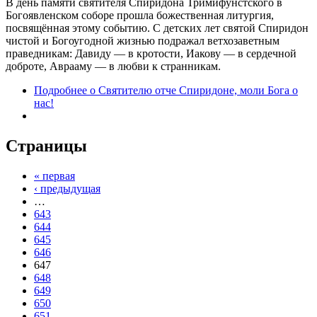
В день памяти святителя Спиридона Тримифунстского в
Богоявленском соборе прошла божественная литургия,
посвящённая этому событию. С детских лет святой Спиридон
чистой и Богоугодной жизнью подражал ветхозаветным
праведникам: Давиду — в кротости, Иакову — в сердечной
доброте, Аврааму — в любви к странникам.
Подробнее
о Святителю отче Спиридоне, моли Бога о
нас!
Страницы
« первая
‹ предыдущая
…
643
644
645
646
647
648
649
650
651