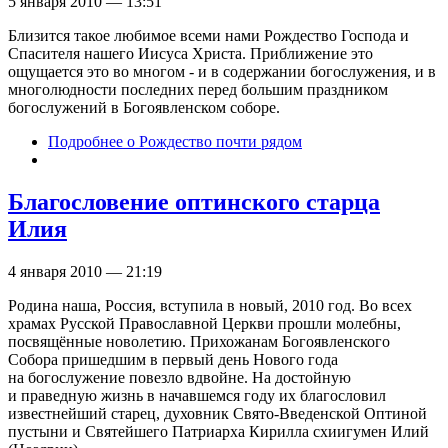
5 января 2010 — 13:51
Близится такое любимое всеми нами Рождество Господа и
Спасителя нашего Иисуса Христа. Приближение это
ощущается это во многом - и в содержании богослужения, и в
многолюдности последних перед большим праздником
богослужений в Богоявленском соборе.
Подробнее
о Рождество почти рядом
Благословение оптинского старца
Илия
4 января 2010 — 21:19
Родина наша, Россия, вступила в новый, 2010 год. Во всех
храмах Русской Православной Церкви прошли молебны,
посвящённые новолетию. Прихожанам Богоявленского
Собора пришедшим в первый день Нового года
на богослужение повезло вдвойне. На достойную
и праведную жизнь в начавшемся году их благословил
известнейший старец, духовник Свято-Введенской Оптиной
пустыни и Святейшего Патриарха Кирилла схиигумен Илий