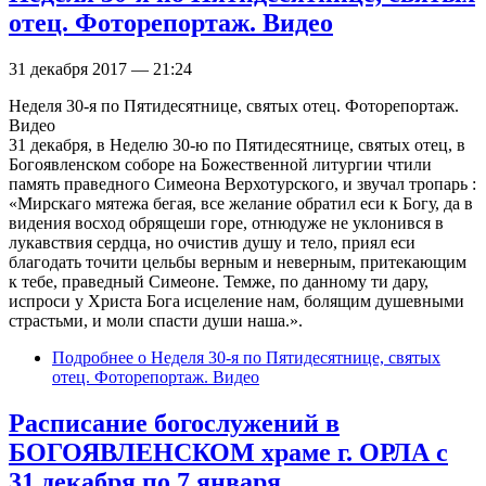
отец. Фоторепортаж. Видео
31 декабря 2017 — 21:24
Неделя 30-я по Пятидесятнице, святых отец. Фоторепортаж.
Видео
31 декабря, в Неделю 30-ю по Пятидесятнице, святых отец, в
Богоявленском соборе на Божественной литургии чтили
память праведного Симеона Верхотурского, и звучал тропарь :
«Мирскаго мятежа бегая, все желание обратил еси к Богу, да в
видения восход обрящеши горе, отнюдуже не уклонився в
лукавствия сердца, но очистив душу и тело, приял еси
благодать точити цельбы верным и неверным, притекающим
к тебе, праведный Симеоне. Темже, по данному ти дару,
испроси у Христа Бога исцеление нам, болящим душевными
страстьми, и моли спасти души наша.».
Подробнее
о Неделя 30-я по Пятидесятнице, святых
отец. Фоторепортаж. Видео
Расписание богослужений в
БОГОЯВЛЕНСКОМ храме г. ОРЛА с
31 декабря по 7 января