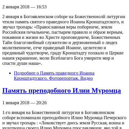
2 января 2018 — 16:53
2 января в Богоявленском соборе на Божественнолй литургии
чтили память святого праведного Иоанна Кронштадтского, и
звучал тропарь: «Православныя веры поборниче, земли
Российския печальниче, пастырем правило и образе верным,
покаяния и жизни во Христе проповедниче, Божественных
Тайн благоговейный служителю и дерзновенный о людех
молитвенниче, отче праведный Иоанне, целителю и
предивный чудотворче, граду Кронштадту похвало и Церкве
нашея украшение, моли Всеблагаго Бога умирити мир и
спасти души наша».
Подробнее
о Память праведного Иоанна
Кронштадтского. Фоторепортаж. Видео
Память преподобного Илии Муромца
1 января 2018 — 20:26
1-го января на Божественной литургии в Богоявленском
соборе вспоминали преподобного Илию Муромца Печерского
и звучал тропарь : «Ликовствует днесь земля Русская, воина и
чудотворца своего Илию Муромца прославляюще, яко той в