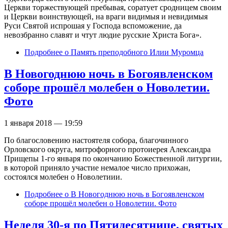
Церкви торжествующей пребывая, соратует сродницем своим
и Церкви воинствующей, на враги видимыя и невидимыя
Руси Святой испрошая у Господа вспоможение, да
невозбранно славят и чтут людие русские Христа Бога».
Подробнее
о Память преподобного Илии Муромца
В Новогоднюю ночь в Богоявленском
соборе прошёл молебен о Новолетии.
Фото
1 января 2018 — 19:59
По благословению настоятеля собора, благочинного
Орловского округа, митрофорного протоиерея Александра
Прищепы 1-го января по окончанию Божественной литургии,
в которой приняло участие немалое число прихожан,
состоялся молебен о Новолетиии.
Подробнее
о В Новогоднюю ночь в Богоявленском
соборе прошёл молебен о Новолетии. Фото
Неделя 30-я по Пятидесятнице, святых