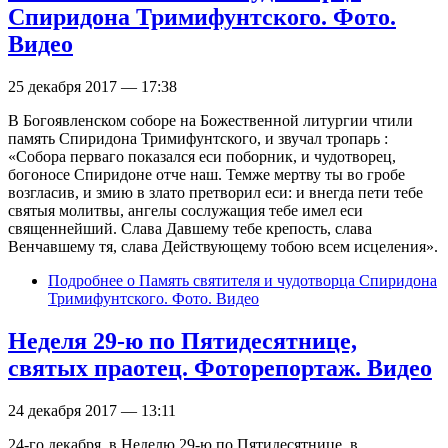
Спиридона Тримифунтского. Фото.
Видео
25 декабря 2017 — 17:38
В Богоявленском соборе на Божественной литургии чтили
память Спиридона Тримифунтского, и звучал тропарь :
«Собора перваго показался еси поборник, и чудотворец,
богоносе Спиридоне отче наш. Темже мертву ты во гробе
возгласив, и змию в злато претворил еси: и внегда пети тебе
святыя молитвы, ангелы сослужащия тебе имел еси
священнейший. Слава Давшему тебе крепость, слава
Венчавшему тя, слава Действующему тобою всем исцеления».
Подробнее
о Память святителя и чудотворца Спиридона
Тримифунтского. Фото. Видео
Неделя 29-ю по Пятидесятнице,
святых праотец. Фоторепортаж. Видео
24 декабря 2017 — 13:11
24-го декабря, в Неделю 29-ю по Пятидесятнице, в