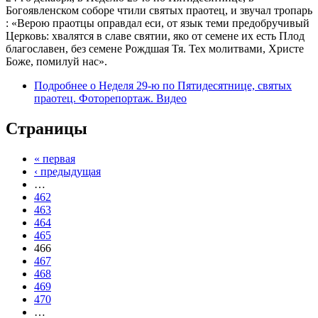
Богоявленском соборе чтили святых праотец, и звучал тропарь
: «Верою праотцы оправдал еси, от язык теми предобручивый
Церковь: хвалятся в славе святии, яко от семене их есть Плод
благославен, без семене Рождшая Тя. Тех молитвами, Христе
Боже, помилуй нас».
Подробнее
о Неделя 29-ю по Пятидесятнице, святых
праотец. Фоторепортаж. Видео
Страницы
« первая
‹ предыдущая
…
462
463
464
465
466
467
468
469
470
…