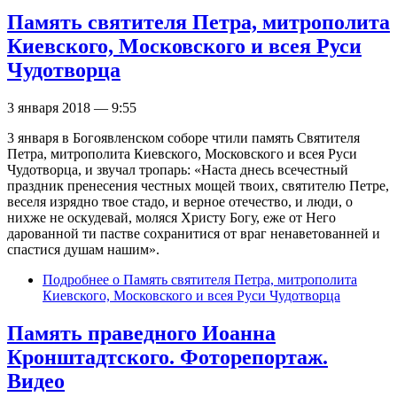
Память святителя Петра, митрополита
Киевского, Московского и всея Руси
Чудотворца
3 января 2018 — 9:55
3 января в Богоявленском соборе чтили память Святителя
Петра, митрополита Киевского, Московского и всея Руси
Чудотворца, и звучал тропарь: «Наста днесь всечестный
праздник пренесения честных мощей твоих, святителю Петре,
веселя изрядно твое стадо, и верное отечество, и люди, о
нихже не оскудевай, моляся Христу Богу, еже от Него
дарованной ти пастве сохранитися от враг ненаветованней и
спастися душам нашим».
Подробнее
о Память святителя Петра, митрополита
Киевского, Московского и всея Руси Чудотворца
Память праведного Иоанна
Кронштадтского. Фоторепортаж.
Видео