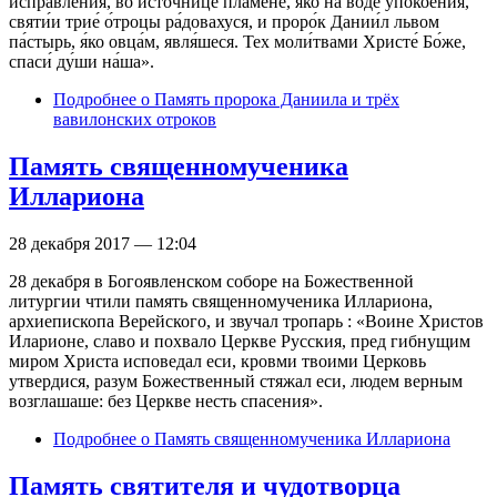
исправле́ния, во исто́чнице пла́мене, я́ко на воде́ упокое́ния,
святи́и трие́ о́троцы ра́довахуся, и проро́к Дании́л львом
па́стырь, я́ко овца́м, явля́шеся. Тех моли́твами Христе́ Бо́же,
спаси́ ду́ши на́ша».
Подробнее
о Память пророка Даниила и трёх
вавилонских отроков
Память священномученика
Иллариона
28 декабря 2017 — 12:04
28 декабря в Богоявленском соборе на Божественной
литургии чтили память священномученика Иллариона,
архиепископа Верейского, и звучал тропарь : «Воине Христов
Иларионе, славо и похвало Церкве Русския, пред гибнущим
миром Христа исповедал еси, кровми твоими Церковь
утвердися, разум Божественный стяжал еси, людем верным
возглашаше: без Церкве несть спасения».
Подробнее
о Память священномученика Иллариона
Память святителя и чудотворца