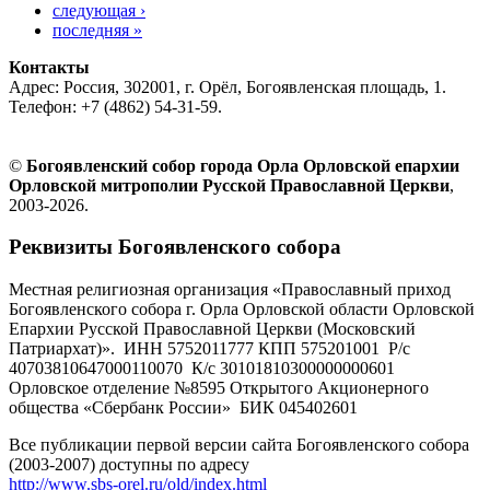
следующая ›
последняя »
Контакты
Адрес: Россия, 302001, г. Орёл, Богоявленская площадь, 1.
Телефон: +7 (4862) 54-31-59.
©
Богоявленский собор города Орла Орловской епархии
Орловской митрополии Русской Православной Церкви
,
2003-2026.
Реквизиты Богоявленского собора
Местная религиозная организация «Православный приход
Богоявленского собора г. Орла Орловской области Орловской
Епархии Русской Православной Церкви (Московский
Патриархат)». ИНН 5752011777 КПП 575201001 Р/с
40703810647000110070 К/с 30101810300000000601
Орловское отделение №8595 Открытого Акционерного
общества «Сбербанк России» БИК 045402601
Все публикации первой версии сайта Богоявленского собора
(2003-2007) доступны по адресу
http://www.sbs-orel.ru/old/index.html